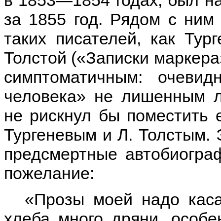
в 1853—1854 годах, был н
за 1855 год. Рядом с ним
таких писателей, как Тур
Толстой («Записки маркера»
симптоматичным: очевид
человека» не лишенным л
не рискнул бы поместить е
Тургеневым и Л. Толстым. 
предсмертные автобиограф
пожелание:
«Прозы моей надо каса
хлеба много дряни, особе