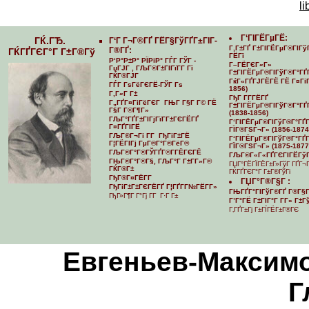
li
Г‘ГІГЁГµГЁ:
ГЌ.ГЂ.
Г‘Г Г¬Г®ГҐ ГЁГ§ГўГҐГ±ГІГ­
Г‚Г±ГҐ Г±ГІГЁГµГ®ГІГў
Г®ГҐ:
ГЌГҐГЄГ°Г Г±Г®Гў
ГЁГї
Р‘Р°Р±Р° РЇРіР° ГЃГ ГЎГ -
Г–ГЁГЄГ«Г»
ГџГЈГ , ГЉГ®Г±ГІГїГ­Г Гї
Г±ГІГЁГµГ®ГІГўГ®Г°ГҐ
ГЌГ®ГЈГ
ГќГ«ГҐГЈГЁГЁ ГЁ Г¤ГіГ
ГЃГ ГѕГёГЄГЁ-ГЎГ Гѕ
1856)
Г‚Г«Г Г±
ГђГ Г­Г­ГЁГҐ
Г„ГҐГ¤ГіГёГЄГ ГЊГ Г§Г Г© ГЁ
Г±ГІГЁГµГ®ГІГўГ®Г°ГҐГ
Г§Г Г©Г¶Г»
(1838-1856)
ГЉГ°ГҐГ±ГІГјГїГ­Г±ГЄГЁГҐ
Г‘ГІГЁГµГ®ГІГўГ®Г°ГҐГ­
Г¤ГҐГІГЁ
ГЇГ®ГЅГ¬Г» (1856-1874
ГЉГ®Г¬Гі Г­Г ГђГіГ±ГЁ
Г‘ГІГЁГµГ®ГІГўГ®Г°ГҐГ­
Г¦ГЁГІГј ГµГ®Г°Г®ГёГ®
ГЇГ®ГЅГ¬Г» (1875-1877
ГЉГ®Г°Г®ГЎГҐГ©Г­ГЁГЄГЁ
ГЉГ®Г«Г«ГҐГЄГІГЁГўГ
ГЊГ®Г°Г®Г§, ГЉГ°Г Г±Г­Г»Г©
ГЏГ°ГЁГЇГЁГ±Г»ГўГ ГҐГ¬
ГЌГ®Г±
ГЌГҐГЄГ°Г Г±Г®ГўГі
ГђГ®Г¤ГЁГ­Г
ГЏГ°Г®Г§Г :
ГђГіГ±Г±ГЄГЁГҐ Г¦ГҐГ­Г№ГЁГ­Г»
ГЊГҐГ°ГІГўГ®ГҐ Г®Г§Г
ГђГ»Г¶Г Г°Гј Г­Г Г·Г Г±
Г’Г°ГЁ Г±ГІГ°Г Г­Г» Г±
Г‚ГҐГ±Гј Г±ГЇГЁГ±Г®ГЄ
Евгеньев-Максимов
Г