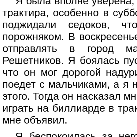
Я была вполне уверена, 
трактира, особенно в субб
поджидали седоков, ч
порожняком. В воскресень
отправлять в город ма
Решетников. Я боялась пус
что он мог дорогой надур
поедет с мальчиками, а я н
этого. Тогда он насказал м
играть на биллиарде в трак
мне объявил.
Я беспокоилась за нег