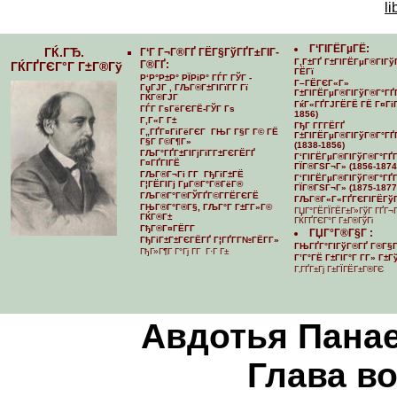
li
Г‘ГІГЁГµГЁ:
ГЌ.ГЂ.
Г‘Г Г¬Г®ГҐ ГЁГ§ГўГҐГ±ГІГ­
Г‚Г±ГҐ Г±ГІГЁГµГ®ГІГў
Г®ГҐ:
ГЌГҐГЄГ°Г Г±Г®Гў
ГЁГї
Р‘Р°Р±Р° РЇРіР° ГЃГ ГЎГ -
Г–ГЁГЄГ«Г»
ГџГЈГ , ГЉГ®Г±ГІГїГ­Г Гї
Г±ГІГЁГµГ®ГІГўГ®Г°ГҐ
ГЌГ®ГЈГ
ГќГ«ГҐГЈГЁГЁ ГЁ Г¤ГіГ
ГЃГ ГѕГёГЄГЁ-ГЎГ Гѕ
1856)
Г‚Г«Г Г±
ГђГ Г­Г­ГЁГҐ
Г„ГҐГ¤ГіГёГЄГ ГЊГ Г§Г Г© ГЁ
Г±ГІГЁГµГ®ГІГўГ®Г°ГҐГ
Г§Г Г©Г¶Г»
(1838-1856)
ГЉГ°ГҐГ±ГІГјГїГ­Г±ГЄГЁГҐ
Г‘ГІГЁГµГ®ГІГўГ®Г°ГҐГ­
Г¤ГҐГІГЁ
ГЇГ®ГЅГ¬Г» (1856-1874
ГЉГ®Г¬Гі Г­Г ГђГіГ±ГЁ
Г‘ГІГЁГµГ®ГІГўГ®Г°ГҐГ­
Г¦ГЁГІГј ГµГ®Г°Г®ГёГ®
ГЇГ®ГЅГ¬Г» (1875-1877
ГЉГ®Г°Г®ГЎГҐГ©Г­ГЁГЄГЁ
ГЉГ®Г«Г«ГҐГЄГІГЁГўГ
ГЊГ®Г°Г®Г§, ГЉГ°Г Г±Г­Г»Г©
ГЏГ°ГЁГЇГЁГ±Г»ГўГ ГҐГ¬
ГЌГ®Г±
ГЌГҐГЄГ°Г Г±Г®ГўГі
ГђГ®Г¤ГЁГ­Г
ГЏГ°Г®Г§Г :
ГђГіГ±Г±ГЄГЁГҐ Г¦ГҐГ­Г№ГЁГ­Г»
ГЊГҐГ°ГІГўГ®ГҐ Г®Г§Г
ГђГ»Г¶Г Г°Гј Г­Г Г·Г Г±
Г’Г°ГЁ Г±ГІГ°Г Г­Г» Г±
Г‚ГҐГ±Гј Г±ГЇГЁГ±Г®ГЄ
Авдотья Панае
Глава в