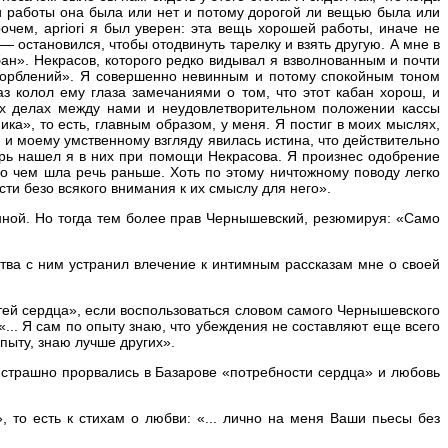
и работы она была или нет и потому дорогой ли вещью была или
рочем, apriori я был уверен: эта вещь хорошей работы, иначе не
 — остановился, чтобы отодвинуть тарелку и взять другую. А мне в
бан». Некрасов, которого редко видывал я взволнованным и почти
скорблений». Я совершенно невинным и потому спокойным тоном
аз колол ему глаза замечаниями о том, что этот кабан хорош, и
ых делах между нами и неудовлетворительном положении кассы
ка», то есть, главным образом, у меня. Я постиг в моих мыслях,
 и моему умственному взгляду явилась истина, что действительно
рь нашел я в них при помощи Некрасова. Я произнес одобрение
, о чем шла речь раньше. Хоть по этому ничтожному поводу легко
ти безо всякого внимания к их смыслу для него».
енной. Но тогда тем более прав Чернышевский, резюмируя: «Само
ства с ним устранил влечение к интимным рассказам мне о своей
стей сердца», если воспользоваться словом самого Чернышевского
«... Я сам по опыту знаю, что убеждения не составляют еще всего
опыту, знаю лучше других».
и страшно прорвались в Базарове «потребности сердца» и любовь
, то есть к стихам о любви: «... лично на меня Ваши пьесы без