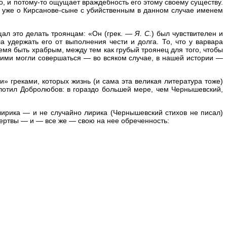
во, и потому-то ощущает враждебность его этому своему существу.
 уже о Кирсанове-сыне с убийственным в данном случае именем
щал это делать троянцам: «Он (грек. —
Я. С.
) был чувствителен и
а удержать его от выполнения чести и долга. То, что у варвара
ремя быть храбрым, между тем как грубый троянец для того, чтобы
ними могли совершаться — во всяком случае, в нашей истории —
» греками, которых жизнь (и сама эта великая литература тоже)
плотил Добролюбов: в гораздо большей мере, чем Чернышевский,
лирика — и не случайно лирика (Чернышевский стихов не писал)
жертвы — и — все же — свою на нее обреченность: