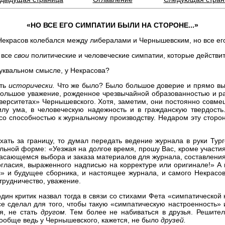
«НО ВСЕ ЕГО СИМПАТИИ БЫЛИ НА СТОРОНЕ...»
 Некрасов колебался между либералами и Чернышевским, но все е
 все
свои
политические и человеческие симпатии, которые действи
буквальном смысле, у Некрасова?
ыть
исторически.
Что же было? Было большое доверие и прямо выз
большое уважение, рожденное чрезвычайной образованностью и р
верситетах» Чернышевского. Хотя, заметим, они постоянно совм
у ума, в человеческую надежность и в гражданскую твердость. 
о способностью к журнальному производству. Недаром эту сторону
хать за границу, то думал передать ведение журнала в руки Турге
ной форме: «Уезжая на долгое время, прошу Вас, кроме участия
сающемся выбора и заказа материалов для журнала, составления к
согласия, выраженного надписью на корректуре или оригинале!» 
л» и будущее сборника, и настоящее журнала, и самого Некрасова
рудничество, уважение.
 один критик назвал тогда в связи со стихами Фета «симпатическо
се сделал для того, чтобы такую «симпатическую настроенность» 
я, не стать
другом.
Тем более не набиваться в друзья. Решител
ообще ведь у Чернышевского, кажется, не было
друзей.