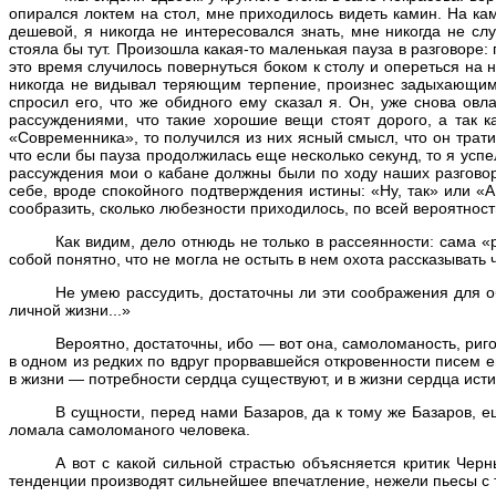
опирался локтем на стол, мне приходилось видеть камин. На к
дешевой, я никогда не интересовался знать, мне никогда не слу
стояла бы тут. Произошла какая-то маленькая пауза в разговоре: 
это время случилось повернуться боком к столу и опереться на 
никогда не видывал теряющим терпение, произнес задыхающимс
спросил его, что же обидного ему сказал я. Он, уже снова овл
рассуждениями, что такие хорошие вещи стоят дорого, а так
«Современника», то получился из них ясный смысл, что он трати
что если бы пауза продолжилась еще несколько секунд, то я усп
рассуждения мои о кабане должны были по ходу наших разгово
себе, вроде спокойного подтверждения истины: «Ну, так» или «А
сообразить, сколько любезности приходилось, по всей вероятност
Как видим, дело отнюдь не только в рассеянности: сама 
собой понятно, что не могла не остыть в нем охота рассказывать 
Не умею рассудить, достаточны ли эти соображения для о
личной жизни...»
Вероятно, достаточны, ибо — вот она, самоломаность, риг
в одном из редких по вдруг прорвавшейся откровенности писем ег
в жизни — потребности сердца существуют, и в жизни сердца исти
В сущности, перед нами Базаров, да к тому же Базаров, 
ломала самоломаного человека.
А вот с какой сильной страстью объясняется критик Черн
тенденции производят сильнейшее впечатление, нежели пьесы с