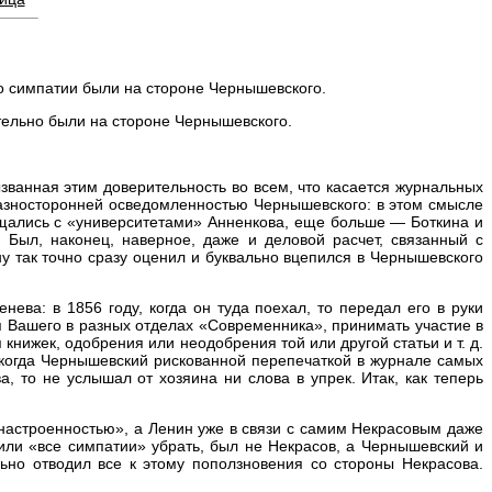
го симпатии были на стороне Чернышевского.
тельно были на стороне Чернышевского.
ванная этим доверительность во всем, что касается журнальных
азносторонней осведомленностью Чернышевского: в этом смысле
ещались с «университетами» Анненкова, еще больше — Боткина и
Был, наконец, наверное, даже и деловой расчет, связанный с
 так точно сразу оценил и буквально вцепился в Чернышевского
нева: в 1856 году, когда он туда поехал, то передал его в руки
 Вашего в разных отделах «Современника», принимать участие в
нижек, одобрения или неодобрения той или другой статьи и т. д.
А когда Чернышевский рискованной перепечаткой в журнале самых
, то не услышал от хозяина ни слова в упрек. Итак, как теперь
й настроенностью», а Ленин уже в связи с самим Некрасовым даже
или «все симпатии» убрать, был не Некрасов, а Чернышевский и
ьно отводил все к этому поползновения со стороны Некрасова.