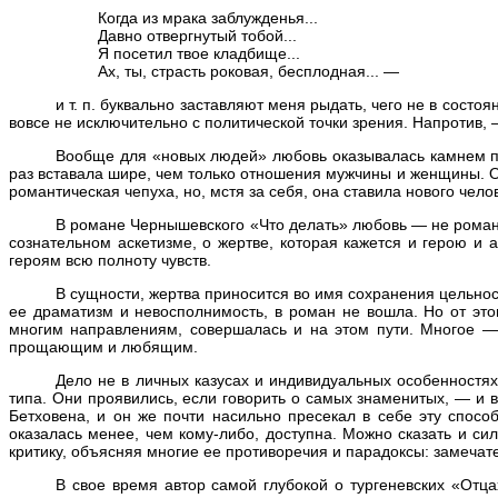
Когда из мрака заблужденья...
Давно отвергнутый тобой...
Я посетил твое кладбище...
Ах, ты, страсть роковая, бесплодная... —
и т. п. буквально заставляют меня рыдать, чего не в состо
вовсе не исключительно с политической точки зрения. Напротив, 
Вообще для «новых людей» любовь оказывалась камнем пр
раз вставала шире, чем только отношения мужчины и женщины. Он
романтическая чепуха, но, мстя за себя, она ставила нового чел
В романе Чернышевского «Что делать» любовь — не романти
сознательном аскетизме, о жертве, которая кажется и герою и
героям всю полноту чувств.
В сущности, жертва приносится во имя сохранения цельнос
ее драматизм и невосполнимость, в роман не вошла. Но от это
многим направлениям, совершалась и на этом пути. Многое —
прощающим и любящим.
Дело не в личных казусах и индивидуальных особенностя
типа. Они проявились, если говорить о самых знаменитых, — и 
Бетховена, и он же почти насильно пресекал в себе эту спосо
оказалась менее, чем кому-либо, доступна. Можно сказать и с
критику, объясняя многие ее противоречия и парадоксы: замечате
В свое время автор самой глубокой о тургеневских «Отца