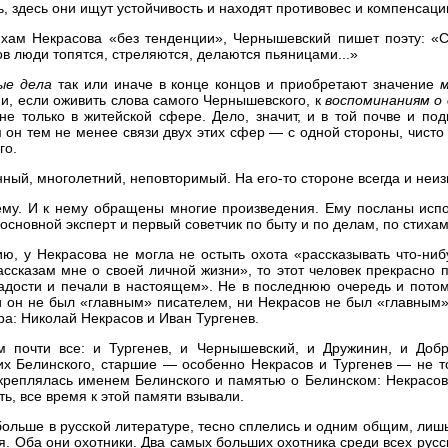
ь, здесь они ищут устойчивость и находят противовес и компенса
тихам Некрасова «без тенденции», Чернышевский пишет поэту: 
в люди топятся, стреляются, делаются пьяницами...»
ые дела
так или иначе в конце концов и приобретают значение
м
 и, если оживить слова самого Чернышевского, к
воспоминаниям о 
е только в житейской сфере. Дело, значит, и в той почве и под
он тем не менее связи двух этих сфер — с одной стороны, чисто ж
го.
нный, многолетний, неповторимый. На его-то стороне всегда и неи
нему. И к нему обращены многие произведения. Ему посланы исп
 основной эксперт и первый советчик по быту и по делам, по стиха
ю, у Некрасова не могла не остыть охота «рассказывать что-ниб
ассказам мне о своей личной жизни», то этот человек прекрасно
дости и печали в настоящем». Не в последнюю очередь и потому
и он не был «главным» писателем, ни Некрасов не был «главным» 
а: Николай Некрасов и Иван Тургенев.
м почти все: и Тургенев, и Чернышевский, и Дружинин, и Доб
 Белинского, старшие — особенно Некрасов и Тургенев — не тол
 скреплялась именем Белинского и памятью о Белинском: Некрасо
ь, все время к этой памяти взывали.
о больше в русской литературе, тесно сплелись и одним общим, ли
ся. Оба они охотники. Два самых больших охотника среди всех ру