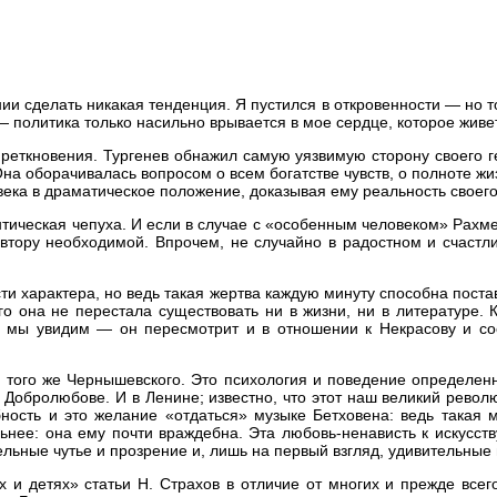
янии сделать никакая тенденция. Я пустился в откровенности — но т
— политика только насильно врывается в мое сердце, которое живет
еткновения. Тургенев обнажил самую уязвимую сторону своего г
а оборачивалась вопросом о всем богатстве чувств, о полноте жи
овека в драматическое положение, доказывая ему реальность своего
ческая чепуха. И если в случае с «особенным человеком» Рахмето
 автору необходимой. Впрочем, не случайно в радостном и счаст
ти характера, но ведь такая жертва каждую минуту способна поста
го она не перестала существовать ни в жизни, ни в литературе.
 мы увидим — он пересмотрит и в отношении к Некрасову и соо
х того же Чернышевского. Это психология и поведение определен
в Добролюбове. И в Ленине; известно, что этот наш великий револ
бность и это желание «отдаться» музыке Бетховена: ведь такая м
ильнее: она ему почти враждебна. Эта любовь-ненависть к искусс
льные чутье и прозрение и, лишь на первый взгляд, удивительные и
х и детях» статьи Н. Страхов в отличие от многих и прежде всег