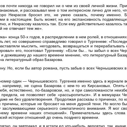
ов почти никогда не говорил ни о чем из своей личной жизни. П
накомые, и рассказывал мне о том интересном лично для него, чт
оро Некрасов бросил это, не умею сказать, почему именно. Б
ми в настоящем. Быть может, на его экспансивность подавляющим
о, и Некрасову казалось так. Если ему действительно казалось так,
й не отвечает тем же».
а» конца 50-х годов, в распределении в нем ролей, в отношениях
ать лет, но совершенно справедливо говорил о Тургеневе: «После
ставляли мыслить, негодовать, возвращаться и перерабатывать с
ировал» его, посетовал Тургеневу: «Если бы... ты забыл о всех Ч
х и дожившему до нашего времени мнению, что литературный Базар
на литературный образ Базарова.
ену. Но, если бы автор романа, пусть забыв о всех Чернышевски
номер один — Чернышевского. Тургенев именно здесь в журнале во
 например, не сцена Базарова с кем-то из Кирсановых. Опять-
бя, естественно, по-базаровски, но, и при самоломаности неизбеж
го предела, не позволяет себе «рассыропиться». И в мемуарах Че
 даже не без удовлетворения. Продолжая рассказы о причинах, по
 причины, которые не бросают на меня дурной тени. Но могло быть
у заслуживающими серьезного симпатичного внимания. Я мог сво
днему времени наших отношений». Примечательны здесь слова о
 всей истории отношений до очень позднего времени.
тно, он завтракал, и я кстати ел что-нибудь, вероятно, так, иначе