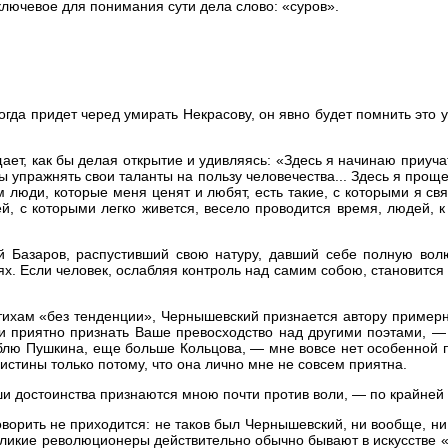
лючевое для понимания сути дела слово: «суров».
огда придет черед умирать Некрасову, он явно будет помнить это 
т, как бы делая открытие и удивляясь: «Здесь я начинаю приучат
обы упражнять свои таланты на пользу человечества... Здесь я прощ
м люди, которые меня ценят и любят, есть такие, с которыми я св
ей, с которыми легко живется, весело проводится время, людей, к
й Базаров, распустивший свою натуру, давший себе полную волю
. Если человек, ослабляя контроль над самим собою, становится 
тихам «без тенденции», Чернышевский признается автору примерно
ли приятно признать Ваше превосходство над другими поэтами, —
ю Пушкина, еще больше Кольцова, — мне вовсе нет особенной пр
истины только потому, что она лично мне не совсем приятна.
ши достоинства признаются мною почти против воли, — по крайней
оворить не приходится: не таков был Чернышевский, ни вообще, н
 великие революционеры действительно обычно бывают в искусстве 