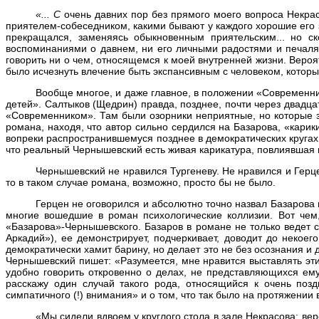
«... С
очень давних пор без прямого моего вопроса Некрас
приятелем-собеседником, какими бывают у каждого хорошие его з
прекращался, заменяясь обыкновенным приятельским... но ск
воспоминаниями о давнем, ни его личными радостями и печаля
говорить ни о чем, относящемся к моей внутренней жизни. Вероятн
было исчезнуть влечение быть экспансивным с человеком, которы
Вообще многое, и даже главное, в положении «Современник
детей». Салтыков (Щедрин) правда, позднее, почти через двадц
«Современником». Там были озорники неприятные, но которые за
романа, находя, что автор сильно сердился на Базарова, «карик
вопреки распространившемуся позднее в демократических круга
что реальный Чернышевский есть живая карикатура, повлиявшая 
Чернышевский не нравился Тургеневу. Не нравился и Герц
то в таком случае романа, возможно, просто бы не было.
Герцен не оговорился и абсолютно точно назвал Базарова 
многие вошедшие в роман психологические коллизии. Вот чем,
«Базарова»-Чернышевского. Базаров в романе не только ведет се
Аркадий»), ее демонстрирует, подчеркивает, доводит до некое
демократически хамит барину, но делает это не без осознания и
Чернышевский пишет: «Разумеется, мне нравится выставлять эти
удобно говорить откровенно о делах, не представляющихся ем
расскажу один случай такого рода, относящийся к очень поз
симпатичного (!) внимания» и о том, что так было на протяжении
«Мы сидели вдвоем у круглого стола в зале Некрасова: вероя