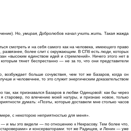
учение). Но,
умирая,
Добролюбов начал
учить жить.
Такая жажда
ься смотреть и на себя самого как на человека, имеющего право
е, развязнее, более слит с окружающим. В СПб есть люди, которых
язан «высоким единством идей и стремлений». Ничего этого нет в
 которым тянет беспрестанно — не за то, что они представители
, возбуждает больше сочувствия, чем тот же Базаров, когда он
лучше и человечнее, то это служит энергическим доказательством
 так, как признавался Базаров в любви Одинцовой: как бы через
 я старовер, по влечению моей натуры, и признаю новое, только
иятности думать: «Поэты, которые доставили мне столько часов
 мере, с некоторою неприятностью для меня».
и — и мы это видели — по отношению к Некрасову. Тем более что,
«староверами» и консерваторами: тот же Радищев, и Ленин — уже