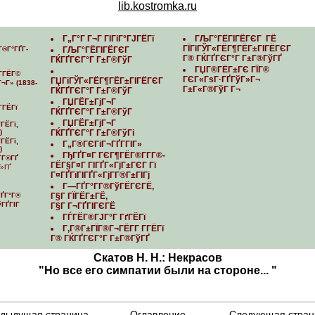
lib.kostromka.ru
Г„Г°Г Г¬Г ГІГіГ°ГЈГЁГї
ГЉГ°ГЁГІГЁГЄГ ГЁ
ГЇГіГЎГ«ГЁГ¶ГЁГ±ГІГЁГЄГ
Г®Г°ГҐГ­
ГЉГ°ГЁГІГЁГЄГ
Г® ГЌГҐГЄГ°Г Г±Г®ГўГҐ
ГЌГҐГЄГ°Г Г±Г®ГўГ
ГЏГ®ГЁГ±ГЄ ГЇГ®
Г­ГЁГ©
ГЄГ«ГѕГ·ГҐГўГ»Г¬
ГЏГіГЎГ«ГЁГ¶ГЁГ±ГІГЁГЄГ
¬Г» (1838-
Г±Г«Г®ГўГ Г¬
ГЌГҐГЄГ°Г Г±Г®ГўГ
ГЏГЁГ±ГјГ¬Г
­ГЁГї
ГЌГҐГЄГ°Г Г±Г®ГўГ
ГЏГЁГ±ГјГ¬Г
ГЁГї,
)
ГЌГҐГЄГ°Г Г±Г®ГўГі
ГЁГї,
Г„Г®ГЄГіГ¬ГҐГ­ГІГ»
)
ГђГҐГ¤Г ГЄГ¶ГЁГ®Г­Г­Г®-
­Г®ГҐ
ГЁГ§Г¤Г ГІГҐГ«ГјГ±ГЄГ Гї
Г»ГҐ
Г¤ГҐГїГІГҐГ«ГјГ­Г®Г±ГІГј
Г—ГҐГ°Г­Г®ГўГЁГЄГЁ,
ҐГ°Г®
Г§Г ГЇГЁГ±ГЁ,
ГўГҐГІГ
Г§Г Г¬ГҐГІГЄГЁ
ГЃГЁГ®ГЈГ°Г ГґГЁГї
Г‚Г®Г±ГЇГ®Г¬ГЁГ­Г Г­ГЁГї
Г® ГЌГҐГЄГ°Г Г±Г®ГўГҐ
Скатов Н. Н.: Некрасов
"Но все его симпатии были на стороне... "
дыдущая страница
Оглавление
Следующая стран