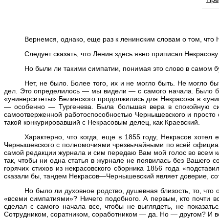
Вернемся, однако, еще раз к ленинским словам о том, что
Следует сказать, что Ленин здесь явно приписал Некрасову
Но были ли такими симпатии, понимая это слово в самом 
Нет, не было. Более того, их и не могло быть. Не могло б
дел. Это определилось — мы видели — с самого начала. Было 
«университеты» Белинского продолжились для Некрасова в «уни
— особенно — Тургенева. Была большая вера в спокойную сил
самоотверженной работоспособностью Чернышевского и просто с
такой конкурировавший с Некрасовым делец, как Краевский.
Характерно, что когда, еще в 1855 году, Некрасов хотел е
Чернышевского с полномочиями чрезвычайными по всей официаль
самой редакции журнала и сим передаю Вам мой голос во всем ка
так, чтобы ни одна статья в журнале не появилась без Вашего 
горячих стихов из некрасовского сборника 1856 года «подстави
сказали бы, тандем Некрасов—Чернышевский являет доверие, сот
Но было ли духовное родство, душевная близость, то, что
«всеми симпатиями»? Ничего подобного. А первым, кто почти в
сделал с самого начала все, чтобы не выглядеть, не показатьс
Сотрудником, соратником, соработником — да. Но — другом? И в