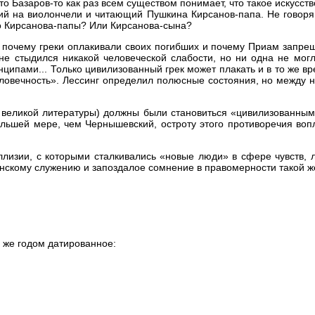
то Базаров-то как раз всем существом понимает, что такое искусст
щий на виолончели и читающий Пушкина Кирсанов-папа. Не говоря
то Кирсанова-папы? Или Кирсанова-сына?
, почему греки оплакивали своих погибших и почему Приам запре
 не стыдился никакой человеческой слабости, но ни одна не могл
нципами... Только цивилизованный грек может плакать и в то же в
человечность». Лессинг определил полюсные состояния, но между 
и великой литературы) должны были становиться «цивилизованными
ольшей мере, чем Чернышевский, остроту этого противоречия во
ллизии, с которыми сталкивались «новые люди» в сфере чувств, 
данскому служению и запоздалое сомнение в правомерности такой 
м же годом датированное: