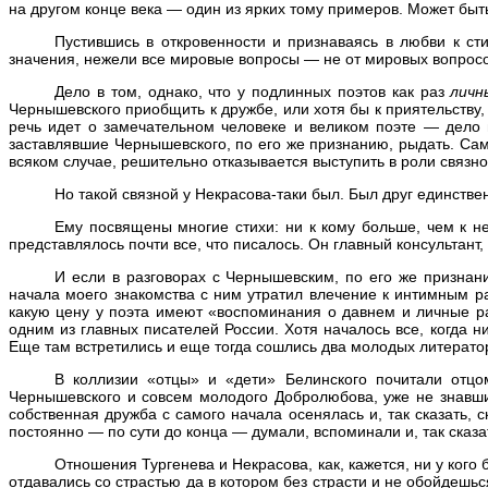
на другом конце века — один из ярких тому примеров. Может быт
Пустившись в откровенности и признаваясь в любви к с
значения, нежели все мировые вопросы — не от мировых вопросо
Дело в том, однако, что у подлинных поэтов как раз
личн
Чернышевского приобщить к дружбе, или хотя бы к приятельству,
речь идет о замечательном человеке и великом поэте — дело н
заставлявшие Чернышевского, по его же признанию, рыдать. Сам 
всяком случае, решительно отказывается выступить в роли связно
Но такой связной у Некрасова-таки был. Был друг единстве
Ему посвящены многие стихи: ни к кому больше, чем к 
представлялось почти все, что писалось. Он главный консультант,
И если в разговорах с Чернышевским, по его же признани
начала моего знакомства с ним утратил влечение к интимным р
какую цену у поэта имеют «воспоминания о давнем и личные ра
одним из главных писателей России. Хотя началось все, когда н
Еще там встретились и еще тогда сошлись два молодых литератор
В коллизии «отцы» и «дети» Белинского почитали отцо
Чернышевского и совсем молодого Добролюбова, уже не знавших
собственная дружба с самого начала осенялась и, так сказать,
постоянно — по сути до конца — думали, вспоминали и, так сказат
Отношения Тургенева и Некрасова, как, кажется, ни у ког
отдавались со страстью да в котором без страсти и не обойдешь