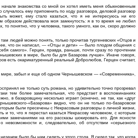
ри начале знакомства со мной он хотел иметь меня обыкновенным
о случалось ему припомнить по ходу разговора, деловой разговор
ыть может, ему стало казаться, что я не интересуюсь ни его
 образом действовала моя замкнутость: я в то время не любил
 то понятно, что у человека, такого умного, как он, скоро должно
 там людей можно понять, только прочитав тургеневских «Отцов и
днее, что он написал, — «Отцы и дети» — было плодом общения с
ебя самого». Герцен, правда, раньше, почти сразу по прочтении
ернышевских в мире, было бы для Базарова лучше». Иначе говоря,
ов есть окарикатуренный реальный Добролюбов, Герцен считает,
х в мире, забыл и еще об одном Чернышевском — «Современника»,
спринял не только суть романа, но удивительно точно прозревал
таки тем более замечательная, что предстает в воспоминаниях
но, в базаровщину несколько играет (конечно, не так, как «друг
рнышевского-«Базарова» видно, что он не только по-базаровски
 которым были пресечены с Некрасовым разговоры о личной жизни,
 и то, что я перестал казаться Некрасову человеком, с которым
ими замечаниями на его рассказы шокировать его. Для ясности
 невозможности и, следовательно, об отсутствии «серьезного
 незачем было бы нам сидеть у этого стола. Я сидел так, что когда