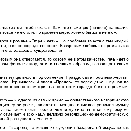
олько затем, чтобы сказать Вам, что я смотрю (лично я) на поэзию
 вовсе не ею или, по крайней мере, хотело бы жить не ею».
ероя в романе «Отцы и дети». Но проблема вместе с тем каждый
зни, о ее непосредственности. Базаровым любовь отвергалась как
 и его, Базарова, существования.
вым она отвергается, то совсем не в этом качестве. Речь идет о
ливом финале автор, хотя и внешним образом, возвращает своим
вить эту цельность под сомнение. Правда, сама проблема жертвы,
 Когда Чернышевский писал «Пролог», то переоценка, шедшая по
тветственно посмотрит на него оком гораздо более терпимым,
ного — и одного из самых ярких — общественного исторического
юционер острее и, так сказать, мощнее иных воспринимал музыку
узыка, может быть, более, чем кому-либо, внятная ему, ему же
тву отмечает и всю нашу великую революционно-демократическую
ной раз тупость и слепоту.
о от Писарева, толковавших суждения Базарова об искусстве как