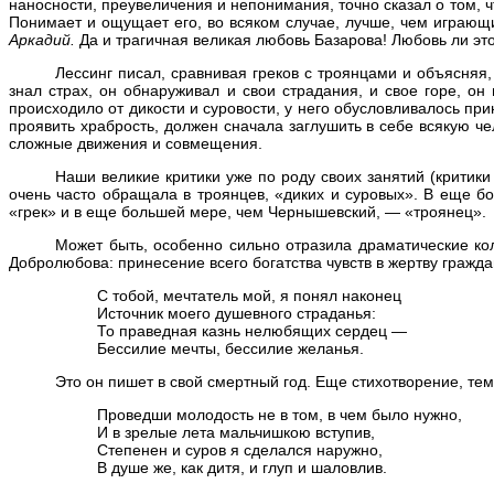
наносности, преувеличения и непонимания, точно сказал о том, ч
Понимает и ощущает его, во всяком случае, лучше, чем играю
Аркадий.
Да и трагичная великая любовь Базарова! Любовь ли э
Лессинг писал, сравнивая греков с троянцами и объясняя
знал страх, он обнаруживал и свои страдания, и свое горе, он
происходило от дикости и суровости, у него обусловливалось при
проявить храбрость, должен сначала заглушить в себе всякую 
сложные движения и совмещения.
Наши великие критики уже по роду своих занятий (критик
очень часто обращала в троянцев, «диких и суровых». В еще б
«грек» и в еще большей мере, чем Чернышевский, — «троянец».
Может быть, особенно сильно отразила драматические ко
Добролюбова: принесение всего богатства чувств в жертву граж
С тобой, мечтатель мой, я понял наконец
Источник моего душевного страданья:
То праведная казнь нелюбящих сердец —
Бессилие мечты, бессилие желанья.
Это он пишет в свой смертный год. Еще стихотворение, те
Проведши молодость не в том, в чем было нужно,
И в зрелые лета мальчишкою вступив,
Степенен и суров я сделался наружно,
В душе же, как дитя, и глуп и шаловлив.