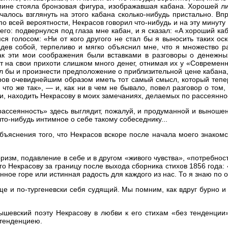
амине стояла бронзовая фигура, изображавшая кабана. Хорошей л
чалось взглянуть на этого кабана сколько-нибудь пристально. Вп
по всей вероятности, Некрасов говорил что-нибудь и на эту минуту
него: подвернулся под глаза мне кабан, и я сказал: «А хороший ка
я голосом: «Ни от кого другого не стал бы я выносить таких о
адев собой, терпеливо и мягко объяснил мне, что я множество р
 как эти мои соображения были вставками в разговоры о денежн
т на свои прихоти слишком много денег, отнимая их у «Современни
ел бы и произнести предположение о приблизительной цене кабана,
ров очевиднейшим образом иметь тот самый смысл, который тепе
 что же так», — и, как ни в чем не бывало, повел разговор о том
и, находить Некрасову в моих замечаниях, делаемых по рассеяннос
«рассеянность» здесь выглядит, пожалуй, и продуманной и вынош
что-нибудь интимное о себе такому собеседнику...
бъяснения того, что Некрасов вскоре после начала моего знаком
оризм, подавление в себе и в другом «живого чувства», «потребно
о Некрасову за границу после выхода сборника стихов 1856 года: 
нное горе или истинная радость для каждого из нас. То я знаю по 
еще и по-тургеневски себя судящий. Мы помним, как вдруг бурно 
ышевский поэту Некрасову в любви к его стихам «без тенденции»
 тенденциею.