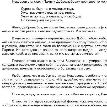
Некрасов в стихах «Памяти Добролюбова» произнес то же к
Суров ты был, ты в молодые годы
Умел рассудку страсти подчинять.
Учил ты жить для славы, для свободы,
Но более учил ты умирать.
Живя,
Добролюбов, по слову Некрасова,
учил умирать
(и к
жизни и любви рвется в его последних стихах. И в письмах.
В одном из последних парижских писем Добролюбов сообщае
жить и пользоваться жизнью, а не призванного к тому только, чт
я уважаю, для которых я готов на всевозможные жертвы, есть та
Париже. Но зато здесь я нашел то, чего нигде не видел, — люд
высоких идей, а за них самих, за их милые, живые личности!»
Писарев точно сказал о смерти Базарова: «... умирающи
холодным рассудком ловит себя на романтических поползновениях
цельности, полноты и естественного богатства натуры»,
Любопытно, что в любви к стихам Некрасова, особенно к с
силу и почти раздраженно и зло: «Не думайте, что мне легко и
вынуждаемый решительною невозможностью отрицать его. Я любл
восторга, превзойдены» — но что же делать? Нельзя же отрицать 
Словом, я чужд всякого пристрастия к Вам — напротив, Ва
О том, нет ли здесь своеобразной формы искательности, г
по странной, но в конце концов, наверное, объяснимой логике,