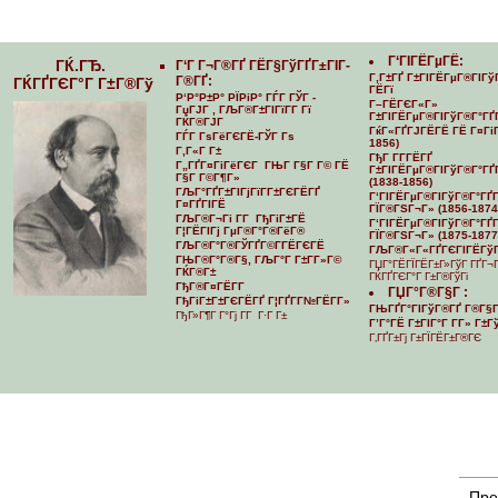
Г‘ГІГЁГµГЁ:
ГЌ.ГЂ.
Г‘Г Г¬Г®ГҐ ГЁГ§ГўГҐГ±ГІГ­
Г‚Г±ГҐ Г±ГІГЁГµГ®ГІГў
Г®ГҐ:
ГЌГҐГЄГ°Г Г±Г®Гў
ГЁГї
Р‘Р°Р±Р° РЇРіР° ГЃГ ГЎГ -
Г–ГЁГЄГ«Г»
ГџГЈГ , ГЉГ®Г±ГІГїГ­Г Гї
Г±ГІГЁГµГ®ГІГўГ®Г°ГҐ
ГЌГ®ГЈГ
ГќГ«ГҐГЈГЁГЁ ГЁ Г¤ГіГ
ГЃГ ГѕГёГЄГЁ-ГЎГ Гѕ
1856)
Г‚Г«Г Г±
ГђГ Г­Г­ГЁГҐ
Г„ГҐГ¤ГіГёГЄГ ГЊГ Г§Г Г© ГЁ
Г±ГІГЁГµГ®ГІГўГ®Г°ГҐГ
Г§Г Г©Г¶Г»
(1838-1856)
ГЉГ°ГҐГ±ГІГјГїГ­Г±ГЄГЁГҐ
Г‘ГІГЁГµГ®ГІГўГ®Г°ГҐГ­
Г¤ГҐГІГЁ
ГЇГ®ГЅГ¬Г» (1856-1874
ГЉГ®Г¬Гі Г­Г ГђГіГ±ГЁ
Г‘ГІГЁГµГ®ГІГўГ®Г°ГҐГ­
Г¦ГЁГІГј ГµГ®Г°Г®ГёГ®
ГЇГ®ГЅГ¬Г» (1875-1877
ГЉГ®Г°Г®ГЎГҐГ©Г­ГЁГЄГЁ
ГЉГ®Г«Г«ГҐГЄГІГЁГўГ
ГЊГ®Г°Г®Г§, ГЉГ°Г Г±Г­Г»Г©
ГЏГ°ГЁГЇГЁГ±Г»ГўГ ГҐГ¬
ГЌГ®Г±
ГЌГҐГЄГ°Г Г±Г®ГўГі
ГђГ®Г¤ГЁГ­Г
ГЏГ°Г®Г§Г :
ГђГіГ±Г±ГЄГЁГҐ Г¦ГҐГ­Г№ГЁГ­Г»
ГЊГҐГ°ГІГўГ®ГҐ Г®Г§Г
ГђГ»Г¶Г Г°Гј Г­Г Г·Г Г±
Г’Г°ГЁ Г±ГІГ°Г Г­Г» Г±
Г‚ГҐГ±Гј Г±ГЇГЁГ±Г®ГЄ
Пре