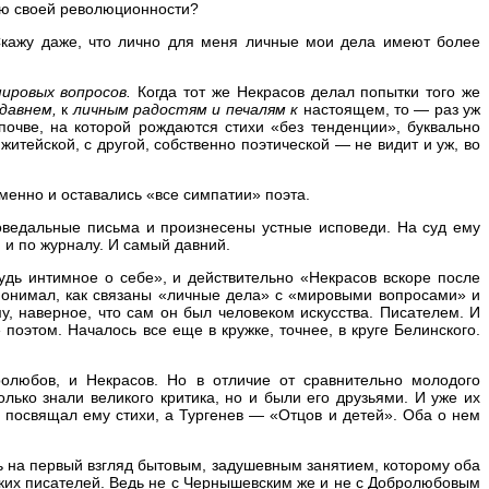
цию своей революционности?
«Скажу даже, что лично для меня личные мои дела имеют более
ировых вопросов.
Когда тот же Некрасов делал попытки того же
давнем,
к
личным радостям и печалям к
настоящем, то — раз уж
почве, на которой рождаются стихи «без тенденции», буквально
итейской, с другой, собственно поэтической — не видит и уж, во
зменно и оставались «все симпатии» поэта.
оведальные письма и произнесены устные исповеди. На суд ему
м и по журналу. И самый давний.
удь интимное о себе», и действительно «Некрасов вскоре после
 понимал, как связаны «личные дела» с «мировыми вопросами» и
, наверное, что сам он был человеком искусства. Писателем. И
поэтом. Началось все еще в кружке, точнее, в круге Белинского.
ролюбов, и Некрасов. Но в отличие от сравнительно молодого
ько знали великого критика, но и были его друзьями. И уже их
в посвящал ему стихи, а Тургенев — «Отцов и детей». Оба о нем
шь на первый взгляд бытовым, задушевным занятием, которому оба
сских писателей. Ведь не с Чернышевским же и не с Добролюбовым