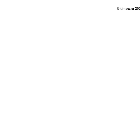
© timpa.ru 20