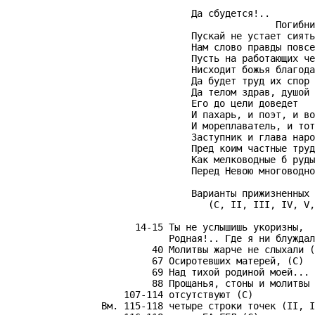
                       Да сбудется!..

                                      Погибни
                       Пускай не устает сиять

                       Нам слово правды повсе
                       Пусть на работающих че
                       Нисходит божья благода
                       Да будет труд их спор 
                       Да телом здрав, душой 
                       Его до цели доведет

                       И пахарь, и поэт, и во
                       И мореплаватель, и тот
                       Заступник и глава наро
                       Пред коим частные труд
                       Как мелководные б руды

                       Перед Невою многоводно
                       Варианты прижизненных 
                          (С, II, III, IV, V,
             14-15 Ты не услышишь укоризны,

                   Родная!.. Где я ни блуждал
                40 Молитвы жарче не слыхали (
                67 Осиротевших матерей, (С)

                69 Над тихой родиной моей... 
                88 Прощанья, стоны и молитвы 
           107-114 отсутствуют (С)

       Вм. 115-118 четыре строки точек (II, I