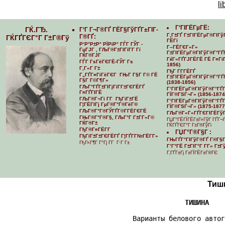
li
Г‘ГІГЁГµГЁ:
ГЌ.ГЂ.
Г‘Г Г¬Г®ГҐ ГЁГ§ГўГҐГ±ГІГ­
Г‚Г±ГҐ Г±ГІГЁГµГ®ГІГў
Г®ГҐ:
ГЌГҐГЄГ°Г Г±Г®Гў
ГЁГї
Р‘Р°Р±Р° РЇРіР° ГЃГ ГЎГ -
Г–ГЁГЄГ«Г»
ГџГЈГ , ГЉГ®Г±ГІГїГ­Г Гї
Г±ГІГЁГµГ®ГІГўГ®Г°ГҐ
ГЌГ®ГЈГ
ГќГ«ГҐГЈГЁГЁ ГЁ Г¤ГіГ
ГЃГ ГѕГёГЄГЁ-ГЎГ Гѕ
1856)
Г‚Г«Г Г±
ГђГ Г­Г­ГЁГҐ
Г„ГҐГ¤ГіГёГЄГ ГЊГ Г§Г Г© ГЁ
Г±ГІГЁГµГ®ГІГўГ®Г°ГҐГ
Г§Г Г©Г¶Г»
(1838-1856)
ГЉГ°ГҐГ±ГІГјГїГ­Г±ГЄГЁГҐ
Г‘ГІГЁГµГ®ГІГўГ®Г°ГҐГ­
Г¤ГҐГІГЁ
ГЇГ®ГЅГ¬Г» (1856-1874
ГЉГ®Г¬Гі Г­Г ГђГіГ±ГЁ
Г‘ГІГЁГµГ®ГІГўГ®Г°ГҐГ­
Г¦ГЁГІГј ГµГ®Г°Г®ГёГ®
ГЇГ®ГЅГ¬Г» (1875-1877
ГЉГ®Г°Г®ГЎГҐГ©Г­ГЁГЄГЁ
ГЉГ®Г«Г«ГҐГЄГІГЁГўГ
ГЊГ®Г°Г®Г§, ГЉГ°Г Г±Г­Г»Г©
ГЏГ°ГЁГЇГЁГ±Г»ГўГ ГҐГ¬
ГЌГ®Г±
ГЌГҐГЄГ°Г Г±Г®ГўГі
ГђГ®Г¤ГЁГ­Г
ГЏГ°Г®Г§Г :
ГђГіГ±Г±ГЄГЁГҐ Г¦ГҐГ­Г№ГЁГ­Г»
ГЊГҐГ°ГІГўГ®ГҐ Г®Г§Г
ГђГ»Г¶Г Г°Гј Г­Г Г·Г Г±
Г’Г°ГЁ Г±ГІГ°Г Г­Г» Г±
Г‚ГҐГ±Гј Г±ГЇГЁГ±Г®ГЄ
Тиш
  ТИШИНА
                      Варианты белового автог