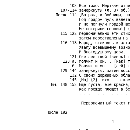
                   103 Всё тихо. Мертвые отпе
               107-114 зачеркнуты (л. 37 об.)

             После 114 [Во рвы, в бойницы, на
                       Под градом пуль взлета
                       И не погнули гордой ше
                       Не потеряли головы!] (
               115-122 первоначально эти стих
                       затем переставлены на 
               116-118 Народ, стекаясь к алта
                       Хвалу всевышнему возно
                       И благодушному царю.

                   121 Светлее твой [венок] т
                123 а. Молчит и он... [как] т
                    б. Молчит и он... [сей] т
               129-144 зачеркнуты, затем восс
                   132 С своих державных обла
                   145 [Но] {2} тихо... в кам
           Вм. 148-152 Еще густа, еще красна,

                       Как прежде плещет в бе
                       . . . . . . . . . . . 
                        Первопечатный текст г
         После 192

                                     4
