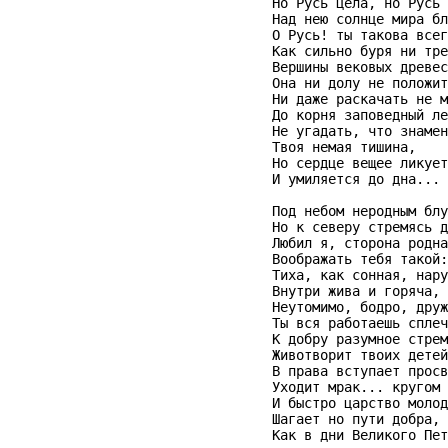
                       Но Русь цела, но Русь 
                       Над нею солнце мира бл
                       О Русь! ты такова всег
                       Как сильно буря ни тре
                       Вершины вековых древес
                       Она ни долу не положит
                       Ни даже раскачать не м
                       До корня заповедный ле
                       Не угадать, что знамен
                       Твоя немая тишина,

                       Но сердце вещее ликует

                       И умиляется до дна...

                       Под небом неродным блу
                       Но к северу стремясь д
                       Любил я, сторона родна
                       Воображать тебя такой:

                       Тиха, как сонная, нару
                       Внутри жива и горяча,

                       Неутомимо, бодро, друж
                       Ты вся работаешь сплеч
                       К добру разумное стрем
                       Животворит твоих детей
                       В права вступает просв
                       Уходит мрак... кругом 
                       И быстро царство молод
                       Шагает но пути добра,

                       Как в дни Великого Пет