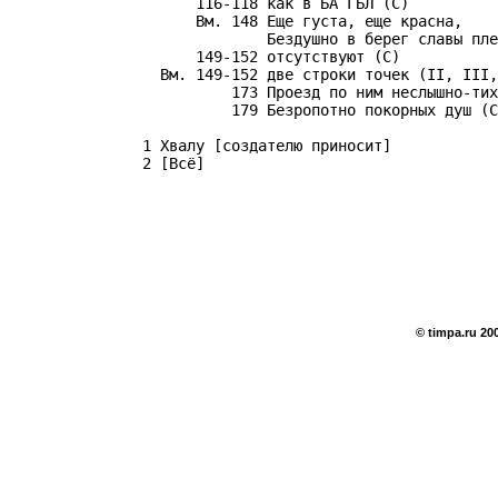
           116-118 как в БА ГБЛ (С)

           Вм. 148 Еще густа, еще красна,

                   Бездушно в берег славы пле
           149-152 отсутствуют (С)

       Вм. 149-152 две строки точек (II, III,
               173 Проезд по ним неслышно-тих
               179 Безропотно покорных душ (С
     1 Хвалу [создателю приносит]

© timpa.ru 20