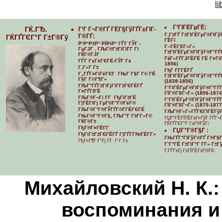
li
Г‘ГІГЁГµГЁ:
ГЌ.ГЂ.
Г‘Г Г¬Г®ГҐ ГЁГ§ГўГҐГ±ГІГ­
Г‚Г±ГҐ Г±ГІГЁГµГ®ГІГў
Г®ГҐ:
ГЌГҐГЄГ°Г Г±Г®Гў
ГЁГї
Р‘Р°Р±Р° РЇРіР° ГЃГ ГЎГ -
Г–ГЁГЄГ«Г»
ГџГЈГ , ГЉГ®Г±ГІГїГ­Г Гї
Г±ГІГЁГµГ®ГІГўГ®Г°ГҐ
ГЌГ®ГЈГ
ГќГ«ГҐГЈГЁГЁ ГЁ Г¤ГіГ
ГЃГ ГѕГёГЄГЁ-ГЎГ Гѕ
1856)
Г‚Г«Г Г±
ГђГ Г­Г­ГЁГҐ
Г„ГҐГ¤ГіГёГЄГ ГЊГ Г§Г Г© ГЁ
Г±ГІГЁГµГ®ГІГўГ®Г°ГҐГ
Г§Г Г©Г¶Г»
(1838-1856)
ГЉГ°ГҐГ±ГІГјГїГ­Г±ГЄГЁГҐ
Г‘ГІГЁГµГ®ГІГўГ®Г°ГҐГ­
Г¤ГҐГІГЁ
ГЇГ®ГЅГ¬Г» (1856-1874
ГЉГ®Г¬Гі Г­Г ГђГіГ±ГЁ
Г‘ГІГЁГµГ®ГІГўГ®Г°ГҐГ­
Г¦ГЁГІГј ГµГ®Г°Г®ГёГ®
ГЇГ®ГЅГ¬Г» (1875-1877
ГЉГ®Г°Г®ГЎГҐГ©Г­ГЁГЄГЁ
ГЉГ®Г«Г«ГҐГЄГІГЁГўГ
ГЊГ®Г°Г®Г§, ГЉГ°Г Г±Г­Г»Г©
ГЏГ°ГЁГЇГЁГ±Г»ГўГ ГҐГ¬
ГЌГ®Г±
ГЌГҐГЄГ°Г Г±Г®ГўГі
ГђГ®Г¤ГЁГ­Г
ГЏГ°Г®Г§Г :
ГђГіГ±Г±ГЄГЁГҐ Г¦ГҐГ­Г№ГЁГ­Г»
ГЊГҐГ°ГІГўГ®ГҐ Г®Г§Г
ГђГ»Г¶Г Г°Гј Г­Г Г·Г Г±
Г’Г°ГЁ Г±ГІГ°Г Г­Г» Г±
Г‚ГҐГ±Гј Г±ГЇГЁГ±Г®ГЄ
Михайловский Н. К.:
воспоминания и