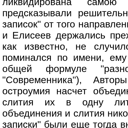
ликвидирована самою
предсказывали решительн
записок" от того направлен
и Елисеев держались преж
как известно, не случи
поминался по имени, ему
общей формуле "раз
"Современника"), Авто
остроумия насчет объеди
слития их в одну лит
объединения и слития нико
записки" были еще тогда в