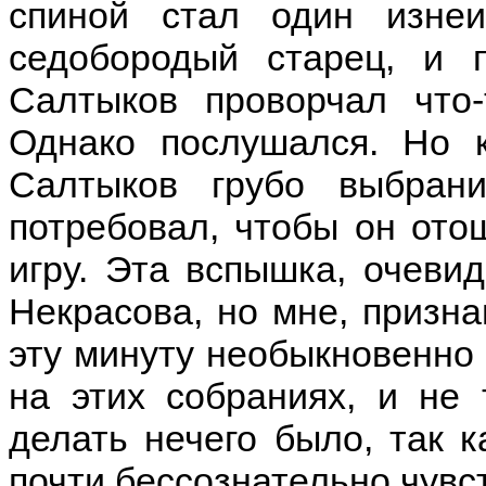
спиной стал один изнеи
седобородый старец, и п
Салтыков проворчал что-т
Однако послушался. Но к
Салтыков грубо выбран
потребовал, чтобы он отош
игру. Эта вспышка, очеви
Некрасова, но мне, призн
эту минуту необыкновенно 
на этих собраниях, и не 
делать нечего было, так к
почти бессознательно чувс