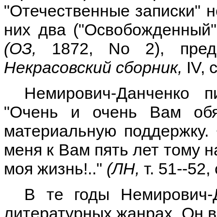
"Отечественные записки" н
них два ("Освобожденный"
(ОЗ,
1872, No 2), пред
Некрасовский сборник,
IV, 
Немирович-Данченко 
"Очень и очень Вам об
материальную поддержку. <
меня к Вам пять лет тому 
моя жизнь!.."
(ЛН,
т. 51--52,
В те годы Немирович-
литературных жанрах. Он в