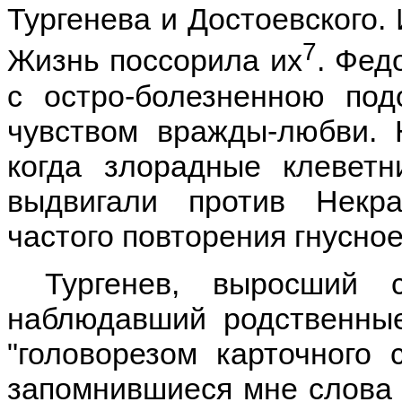
Тургенева и Достоевского.
7
Жизнь поссорила их
. Фед
с остро-болезненною по
чувством вражды-любви. 
когда злорадные клеветн
выдвигали против Некр
частого повторения гнусно
Тургенев, выросший
наблюдавший родственные
"головорезом карточного 
запомнившиеся мне слова 