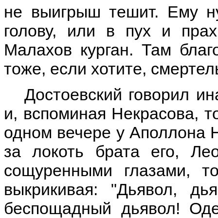
не выигрыш тешит. Ему н
голову, или в пух и прах
Малахов курган. Там благ
тоже, если хотите, смертел
Достоевский говорил ин
и, вспоминая Некрасова, т
одном вечере у Аполлона 
за локоть брата его, Ле
сощуренными глазами, то
выкрикивая: "Дьявол, дь
беспощадный дьявол! Од