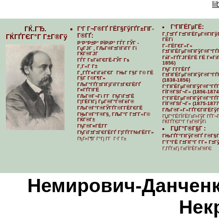
li
Г‘ГІГЁГµГЁ:
ГЌ.ГЂ.
Г‘Г Г¬Г®ГҐ ГЁГ§ГўГҐГ±ГІГ­
Г‚Г±ГҐ Г±ГІГЁГµГ®ГІГў
Г®ГҐ:
ГЌГҐГЄГ°Г Г±Г®Гў
ГЁГї
Р‘Р°Р±Р° РЇРіР° ГЃГ ГЎГ -
Г–ГЁГЄГ«Г»
ГџГЈГ , ГЉГ®Г±ГІГїГ­Г Гї
Г±ГІГЁГµГ®ГІГўГ®Г°ГҐ
ГЌГ®ГЈГ
ГќГ«ГҐГЈГЁГЁ ГЁ Г¤ГіГ
ГЃГ ГѕГёГЄГЁ-ГЎГ Гѕ
1856)
Г‚Г«Г Г±
ГђГ Г­Г­ГЁГҐ
Г„ГҐГ¤ГіГёГЄГ ГЊГ Г§Г Г© ГЁ
Г±ГІГЁГµГ®ГІГўГ®Г°ГҐГ
Г§Г Г©Г¶Г»
(1838-1856)
ГЉГ°ГҐГ±ГІГјГїГ­Г±ГЄГЁГҐ
Г‘ГІГЁГµГ®ГІГўГ®Г°ГҐГ­
Г¤ГҐГІГЁ
ГЇГ®ГЅГ¬Г» (1856-1874
ГЉГ®Г¬Гі Г­Г ГђГіГ±ГЁ
Г‘ГІГЁГµГ®ГІГўГ®Г°ГҐГ­
Г¦ГЁГІГј ГµГ®Г°Г®ГёГ®
ГЇГ®ГЅГ¬Г» (1875-1877
ГЉГ®Г°Г®ГЎГҐГ©Г­ГЁГЄГЁ
ГЉГ®Г«Г«ГҐГЄГІГЁГўГ
ГЊГ®Г°Г®Г§, ГЉГ°Г Г±Г­Г»Г©
ГЏГ°ГЁГЇГЁГ±Г»ГўГ ГҐГ¬
ГЌГ®Г±
ГЌГҐГЄГ°Г Г±Г®ГўГі
ГђГ®Г¤ГЁГ­Г
ГЏГ°Г®Г§Г :
ГђГіГ±Г±ГЄГЁГҐ Г¦ГҐГ­Г№ГЁГ­Г»
ГЊГҐГ°ГІГўГ®ГҐ Г®Г§Г
ГђГ»Г¶Г Г°Гј Г­Г Г·Г Г±
Г’Г°ГЁ Г±ГІГ°Г Г­Г» Г±
Г‚ГҐГ±Гј Г±ГЇГЁГ±Г®ГЄ
Немирович-Данченко
Нек