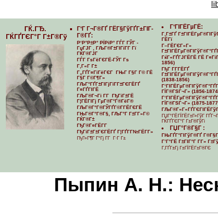
li
Г‘ГІГЁГµГЁ:
ГЌ.ГЂ.
Г‘Г Г¬Г®ГҐ ГЁГ§ГўГҐГ±ГІГ­
Г‚Г±ГҐ Г±ГІГЁГµГ®ГІГў
Г®ГҐ:
ГЌГҐГЄГ°Г Г±Г®Гў
ГЁГї
Р‘Р°Р±Р° РЇРіР° ГЃГ ГЎГ -
Г–ГЁГЄГ«Г»
ГџГЈГ , ГЉГ®Г±ГІГїГ­Г Гї
Г±ГІГЁГµГ®ГІГўГ®Г°ГҐ
ГЌГ®ГЈГ
ГќГ«ГҐГЈГЁГЁ ГЁ Г¤ГіГ
ГЃГ ГѕГёГЄГЁ-ГЎГ Гѕ
1856)
Г‚Г«Г Г±
ГђГ Г­Г­ГЁГҐ
Г„ГҐГ¤ГіГёГЄГ ГЊГ Г§Г Г© ГЁ
Г±ГІГЁГµГ®ГІГўГ®Г°ГҐГ
Г§Г Г©Г¶Г»
(1838-1856)
ГЉГ°ГҐГ±ГІГјГїГ­Г±ГЄГЁГҐ
Г‘ГІГЁГµГ®ГІГўГ®Г°ГҐГ­
Г¤ГҐГІГЁ
ГЇГ®ГЅГ¬Г» (1856-1874
ГЉГ®Г¬Гі Г­Г ГђГіГ±ГЁ
Г‘ГІГЁГµГ®ГІГўГ®Г°ГҐГ­
Г¦ГЁГІГј ГµГ®Г°Г®ГёГ®
ГЇГ®ГЅГ¬Г» (1875-1877
ГЉГ®Г°Г®ГЎГҐГ©Г­ГЁГЄГЁ
ГЉГ®Г«Г«ГҐГЄГІГЁГўГ
ГЊГ®Г°Г®Г§, ГЉГ°Г Г±Г­Г»Г©
ГЏГ°ГЁГЇГЁГ±Г»ГўГ ГҐГ¬
ГЌГ®Г±
ГЌГҐГЄГ°Г Г±Г®ГўГі
ГђГ®Г¤ГЁГ­Г
ГЏГ°Г®Г§Г :
ГђГіГ±Г±ГЄГЁГҐ Г¦ГҐГ­Г№ГЁГ­Г»
ГЊГҐГ°ГІГўГ®ГҐ Г®Г§Г
ГђГ»Г¶Г Г°Гј Г­Г Г·Г Г±
Г’Г°ГЁ Г±ГІГ°Г Г­Г» Г±
Г‚ГҐГ±Гј Г±ГЇГЁГ±Г®ГЄ
Пыпин А. Н.: Не