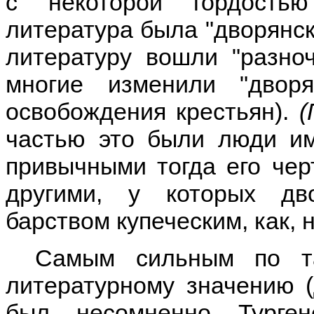
с некоторой гордость
литература была "дворянска
литературу вошли "разно
многие изменили "двор
освобождения крестьян).
(
частью это были люди им
привычными тогда его чер
другими, у которых дв
барством купеческим, как, н
Самым сильным по т
литературному значению (д
был, несомненно, Турге