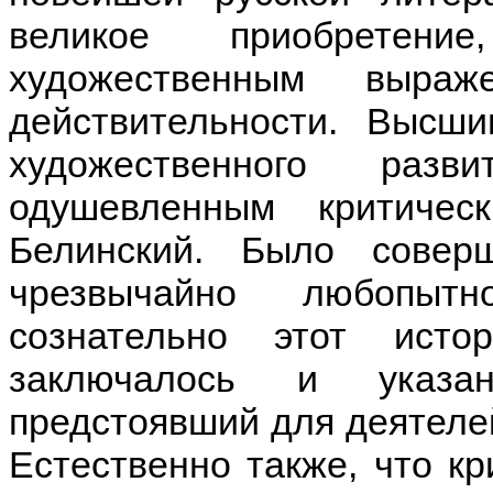
великое приобретен
художественным выраж
действительности. Высш
художественного разв
одушевленным критичес
Белинский. Было совер
чрезвычайно любопыт
сознательно этот исто
заключалось и указа
предстоявший для деятелей
Естественно также, что кр