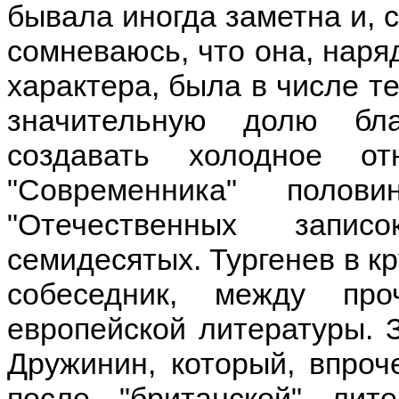
бывала иногда заметна и, с
сомневаюсь, что она, наря
характера, была в числе те
значительную долю бл
создавать холодное о
"Современника" полов
"Отечественных запи
семидесятых. Тургенев в к
собеседник, между пр
европейской литературы. З
Дружинин, который, впроч
после "британской" лит