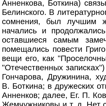
Анненкова, Боткина) связ
Белинского. В литературно
сомнения, был лучшим ж
начались и продолжались 
оставшиеся самым замеч
помещались повести Григо
вещи его, как "Проселочны
"Отечественных записках")
Гончарова, Дружинина, ху
В. Боткина; в дружеских о
Анненков; далее, Ег. П. Ко
Жемчужниковы и т. д. Нет с