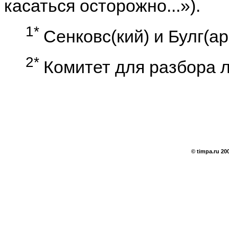
касаться осторожно...»).
1*
Сенковс(кий) и Булг(ар
2*
Комитет для разбора 
© timpa.ru 20