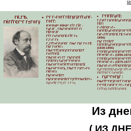
li
Г‘ГІГЁГµГЁ:
ГЌ.ГЂ.
Г‘Г Г¬Г®ГҐ ГЁГ§ГўГҐГ±ГІГ­
Г‚Г±ГҐ Г±ГІГЁГµГ®ГІГў
Г®ГҐ:
ГЌГҐГЄГ°Г Г±Г®Гў
ГЁГї
Р‘Р°Р±Р° РЇРіР° ГЃГ ГЎГ -
Г–ГЁГЄГ«Г»
ГџГЈГ , ГЉГ®Г±ГІГїГ­Г Гї
Г±ГІГЁГµГ®ГІГўГ®Г°ГҐ
ГЌГ®ГЈГ
ГќГ«ГҐГЈГЁГЁ ГЁ Г¤ГіГ
ГЃГ ГѕГёГЄГЁ-ГЎГ Гѕ
1856)
Г‚Г«Г Г±
ГђГ Г­Г­ГЁГҐ
Г„ГҐГ¤ГіГёГЄГ ГЊГ Г§Г Г© ГЁ
Г±ГІГЁГµГ®ГІГўГ®Г°ГҐГ
Г§Г Г©Г¶Г»
(1838-1856)
ГЉГ°ГҐГ±ГІГјГїГ­Г±ГЄГЁГҐ
Г‘ГІГЁГµГ®ГІГўГ®Г°ГҐГ­
Г¤ГҐГІГЁ
ГЇГ®ГЅГ¬Г» (1856-1874
ГЉГ®Г¬Гі Г­Г ГђГіГ±ГЁ
Г‘ГІГЁГµГ®ГІГўГ®Г°ГҐГ­
Г¦ГЁГІГј ГµГ®Г°Г®ГёГ®
ГЇГ®ГЅГ¬Г» (1875-1877
ГЉГ®Г°Г®ГЎГҐГ©Г­ГЁГЄГЁ
ГЉГ®Г«Г«ГҐГЄГІГЁГўГ
ГЊГ®Г°Г®Г§, ГЉГ°Г Г±Г­Г»Г©
ГЏГ°ГЁГЇГЁГ±Г»ГўГ ГҐГ¬
ГЌГ®Г±
ГЌГҐГЄГ°Г Г±Г®ГўГі
ГђГ®Г¤ГЁГ­Г
ГЏГ°Г®Г§Г :
ГђГіГ±Г±ГЄГЁГҐ Г¦ГҐГ­Г№ГЁГ­Г»
ГЊГҐГ°ГІГўГ®ГҐ Г®Г§Г
ГђГ»Г¶Г Г°Гј Г­Г Г·Г Г±
Г’Г°ГЁ Г±ГІГ°Г Г­Г» Г±
Г‚ГҐГ±Гј Г±ГЇГЁГ±Г®ГЄ
Из дне
( ИЗ ДН