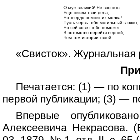
О муж великий! Не воспеты
Еще никем твои дела,
Но твердо помнит их молва!
Пусть червь тебя могильный гложет,
Но сей совет тебе поможет
В потомство перейти верней,
Чем том истории твоей.
«Свисток». Журнальная 
При
Печатается: (1) — по коп
первой публикации; (3) — 
Впервые опубликова
Алексеевича Некрасова. (
03, 1879, № 1, отд. II, с. 6