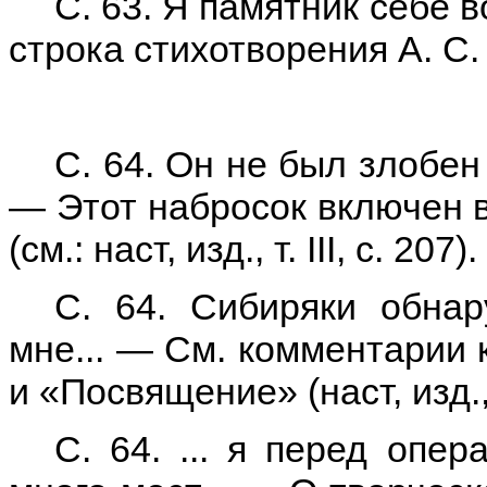
С. 63. Я памятник себе 
строка стихотворения А. С.
С. 64. Он не был злобен
— Этот набросок включен в
(см.: наст, изд., т. III, с. 207).
С. 64. Сибиряки обна
мне... — См. комментарии
и «Посвящение» (наст, изд., 
С. 64. ... я перед опе