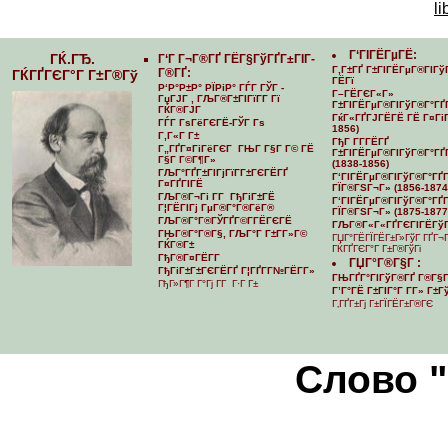
li
Г‘ГІГЁГµГЁ:
ГЌ.ГЂ.
Г‘Г Г¬Г®ГҐ ГЁГ§ГўГҐГ±ГІГ­
Г‚Г±ГҐ Г±ГІГЁГµГ®ГІГў
Г®ГҐ:
ГЌГҐГЄГ°Г Г±Г®Гў
ГЁГї
Р‘Р°Р±Р° РЇРіР° ГЃГ ГЎГ -
Г–ГЁГЄГ«Г»
ГџГЈГ , ГЉГ®Г±ГІГїГ­Г Гї
Г±ГІГЁГµГ®ГІГўГ®Г°ГҐ
ГЌГ®ГЈГ
ГќГ«ГҐГЈГЁГЁ ГЁ Г¤ГіГ
ГЃГ ГѕГёГЄГЁ-ГЎГ Гѕ
1856)
Г‚Г«Г Г±
ГђГ Г­Г­ГЁГҐ
Г„ГҐГ¤ГіГёГЄГ ГЊГ Г§Г Г© ГЁ
Г±ГІГЁГµГ®ГІГўГ®Г°ГҐГ
Г§Г Г©Г¶Г»
(1838-1856)
ГЉГ°ГҐГ±ГІГјГїГ­Г±ГЄГЁГҐ
Г‘ГІГЁГµГ®ГІГўГ®Г°ГҐГ­
Г¤ГҐГІГЁ
ГЇГ®ГЅГ¬Г» (1856-1874
ГЉГ®Г¬Гі Г­Г ГђГіГ±ГЁ
Г‘ГІГЁГµГ®ГІГўГ®Г°ГҐГ­
Г¦ГЁГІГј ГµГ®Г°Г®ГёГ®
ГЇГ®ГЅГ¬Г» (1875-1877
ГЉГ®Г°Г®ГЎГҐГ©Г­ГЁГЄГЁ
ГЉГ®Г«Г«ГҐГЄГІГЁГўГ
ГЊГ®Г°Г®Г§, ГЉГ°Г Г±Г­Г»Г©
ГЏГ°ГЁГЇГЁГ±Г»ГўГ ГҐГ¬
ГЌГ®Г±
ГЌГҐГЄГ°Г Г±Г®ГўГі
ГђГ®Г¤ГЁГ­Г
ГЏГ°Г®Г§Г :
ГђГіГ±Г±ГЄГЁГҐ Г¦ГҐГ­Г№ГЁГ­Г»
ГЊГҐГ°ГІГўГ®ГҐ Г®Г§Г
ГђГ»Г¶Г Г°Гј Г­Г Г·Г Г±
Г’Г°ГЁ Г±ГІГ°Г Г­Г» Г±
Г‚ГҐГ±Гј Г±ГЇГЁГ±Г®ГЄ
Cлово 