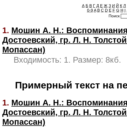
А
Б
В
Г
Д
Е
Ж
З
И
Й
К
Л
0-9
A
B
C
D
E
F
G
H
I
Поиск
1.
Мошин А. Н.: Воспоминания
Достоевский, гр. Л. Н. Толсто
Мопассан)
Входимость: 1. Размер: 8кб.
Примерный текст на п
1.
Мошин А. Н.: Воспоминания
Достоевский, гр. Л. Н. Толсто
Мопассан)