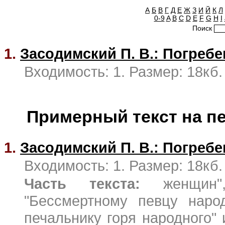
А
Б
В
Г
Д
Е
Ж
З
И
Й
К
Л
0-9
A
B
C
D
E
F
G
H
I
Поиск
1.
Засодимский П. В.: Погребе
Входимость: 1. Размер: 18кб.
Примерный текст на п
1.
Засодимский П. В.: Погребе
Входимость: 1. Размер: 18кб.
Часть текста:
женщин",
"Бессмертному певцу народ
печальнику горя народного" 