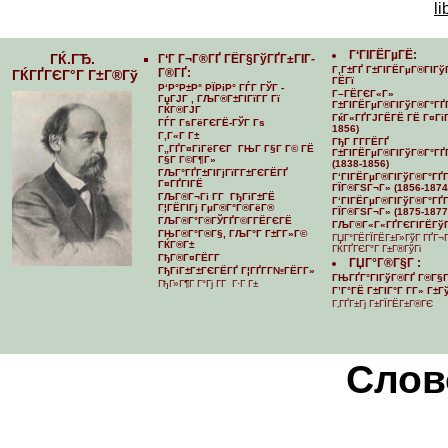
li
Г‘ГІГЁГµГЁ:
ГЌ.ГЂ.
Г‘Г Г¬Г®ГҐ ГЁГ§ГўГҐГ±ГІГ­
Г‚Г±ГҐ Г±ГІГЁГµГ®ГІГў
Г®ГҐ:
ГЌГҐГЄГ°Г Г±Г®Гў
ГЁГї
Р‘Р°Р±Р° РЇРіР° ГЃГ ГЎГ -
Г–ГЁГЄГ«Г»
ГџГЈГ , ГЉГ®Г±ГІГїГ­Г Гї
Г±ГІГЁГµГ®ГІГўГ®Г°ГҐ
ГЌГ®ГЈГ
ГќГ«ГҐГЈГЁГЁ ГЁ Г¤ГіГ
ГЃГ ГѕГёГЄГЁ-ГЎГ Гѕ
1856)
Г‚Г«Г Г±
ГђГ Г­Г­ГЁГҐ
Г„ГҐГ¤ГіГёГЄГ ГЊГ Г§Г Г© ГЁ
Г±ГІГЁГµГ®ГІГўГ®Г°ГҐГ
Г§Г Г©Г¶Г»
(1838-1856)
ГЉГ°ГҐГ±ГІГјГїГ­Г±ГЄГЁГҐ
Г‘ГІГЁГµГ®ГІГўГ®Г°ГҐГ­
Г¤ГҐГІГЁ
ГЇГ®ГЅГ¬Г» (1856-1874
ГЉГ®Г¬Гі Г­Г ГђГіГ±ГЁ
Г‘ГІГЁГµГ®ГІГўГ®Г°ГҐГ­
Г¦ГЁГІГј ГµГ®Г°Г®ГёГ®
ГЇГ®ГЅГ¬Г» (1875-1877
ГЉГ®Г°Г®ГЎГҐГ©Г­ГЁГЄГЁ
ГЉГ®Г«Г«ГҐГЄГІГЁГўГ
ГЊГ®Г°Г®Г§, ГЉГ°Г Г±Г­Г»Г©
ГЏГ°ГЁГЇГЁГ±Г»ГўГ ГҐГ¬
ГЌГ®Г±
ГЌГҐГЄГ°Г Г±Г®ГўГі
ГђГ®Г¤ГЁГ­Г
ГЏГ°Г®Г§Г :
ГђГіГ±Г±ГЄГЁГҐ Г¦ГҐГ­Г№ГЁГ­Г»
ГЊГҐГ°ГІГўГ®ГҐ Г®Г§Г
ГђГ»Г¶Г Г°Гј Г­Г Г·Г Г±
Г’Г°ГЁ Г±ГІГ°Г Г­Г» Г±
Г‚ГҐГ±Гј Г±ГЇГЁГ±Г®ГЄ
Cлов