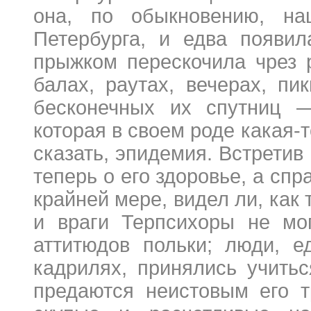
она, по обыкновению, на
Петербурга, и едва появил
прыжком перескочила чрез 
балах, раутах, вечерах, п
бесконечных их спутниц —
которая в своем роде какая-
сказать, эпидемия. Встретив
теперь о его здоровье, а спр
крайней мере, видел ли, как
и враги Терпсихоры не мог
аттитюдов польки; люди, е
кадрилях, принялись учить
предаются неистовым его т