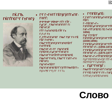
li
Г‘ГІГЁГµГЁ:
ГЌ.ГЂ.
Г‘Г Г¬Г®ГҐ ГЁГ§ГўГҐГ±ГІГ­
Г‚Г±ГҐ Г±ГІГЁГµГ®ГІГў
Г®ГҐ:
ГЌГҐГЄГ°Г Г±Г®Гў
ГЁГї
Р‘Р°Р±Р° РЇРіР° ГЃГ ГЎГ -
Г–ГЁГЄГ«Г»
ГџГЈГ , ГЉГ®Г±ГІГїГ­Г Гї
Г±ГІГЁГµГ®ГІГўГ®Г°ГҐ
ГЌГ®ГЈГ
ГќГ«ГҐГЈГЁГЁ ГЁ Г¤ГіГ
ГЃГ ГѕГёГЄГЁ-ГЎГ Гѕ
1856)
Г‚Г«Г Г±
ГђГ Г­Г­ГЁГҐ
Г„ГҐГ¤ГіГёГЄГ ГЊГ Г§Г Г© ГЁ
Г±ГІГЁГµГ®ГІГўГ®Г°ГҐГ
Г§Г Г©Г¶Г»
(1838-1856)
ГЉГ°ГҐГ±ГІГјГїГ­Г±ГЄГЁГҐ
Г‘ГІГЁГµГ®ГІГўГ®Г°ГҐГ­
Г¤ГҐГІГЁ
ГЇГ®ГЅГ¬Г» (1856-1874
ГЉГ®Г¬Гі Г­Г ГђГіГ±ГЁ
Г‘ГІГЁГµГ®ГІГўГ®Г°ГҐГ­
Г¦ГЁГІГј ГµГ®Г°Г®ГёГ®
ГЇГ®ГЅГ¬Г» (1875-1877
ГЉГ®Г°Г®ГЎГҐГ©Г­ГЁГЄГЁ
ГЉГ®Г«Г«ГҐГЄГІГЁГўГ
ГЊГ®Г°Г®Г§, ГЉГ°Г Г±Г­Г»Г©
ГЏГ°ГЁГЇГЁГ±Г»ГўГ ГҐГ¬
ГЌГ®Г±
ГЌГҐГЄГ°Г Г±Г®ГўГі
ГђГ®Г¤ГЁГ­Г
ГЏГ°Г®Г§Г :
ГђГіГ±Г±ГЄГЁГҐ Г¦ГҐГ­Г№ГЁГ­Г»
ГЊГҐГ°ГІГўГ®ГҐ Г®Г§Г
ГђГ»Г¶Г Г°Гј Г­Г Г·Г Г±
Г’Г°ГЁ Г±ГІГ°Г Г­Г» Г±
Г‚ГҐГ±Гј Г±ГЇГЁГ±Г®ГЄ
Cлово