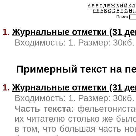
А
Б
В
Г
Д
Е
Ж
З
И
Й
К
Л
0-9
A
B
C
D
E
F
G
H
I
Поиск
1.
Журнальные отметки (31 дек
Входимость: 1. Размер: 30кб.
Примерный текст на п
1.
Журнальные отметки (31 дек
Входимость: 1. Размер: 30кб.
Часть текста:
фельетониста!
их читателю столько же было
в том, что большая часть но