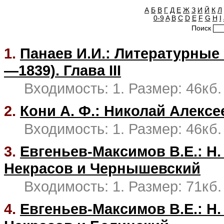
А
Б
В
Г
Д
Е
Ж
З
И
Й
К
Л
0-9
A
B
C
D
E
F
G
H
I
Поиск
1.
Панаев И.И.: Литературные
—1839). Глава III
Входимость: 1. Размер: 46кб.
2.
Кони А. Ф.: Николай Алекс
Входимость: 1. Размер: 46кб.
3.
Евгеньев-Максимов В.Е.: Н.
Некрасов и Чернышевский
Входимость: 1. Размер: 71кб.
4.
Евгеньев-Максимов В.Е.: Н.