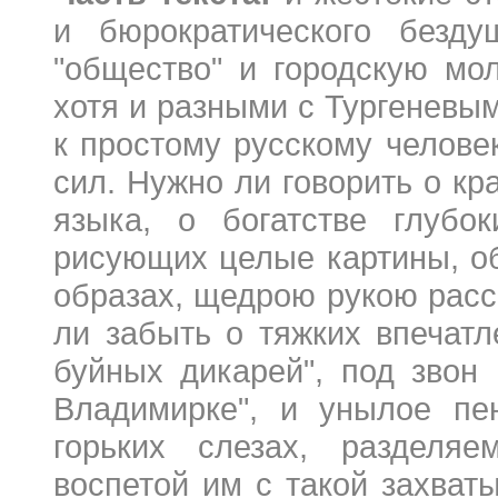
и бюрократического безд
"общество" и городскую мо
хотя и разными с Тургеневы
к простому русскому челове
сил. Нужно ли говорить о кр
языка, о богатстве глубо
рисующих целые картины, об
образах, щедрою рукою рас
ли забыть о тяжких впечатл
буйных дикарей", под звон
Владимирке", и унылое пе
горьких слезах, разделя
воспетой им с такой захват