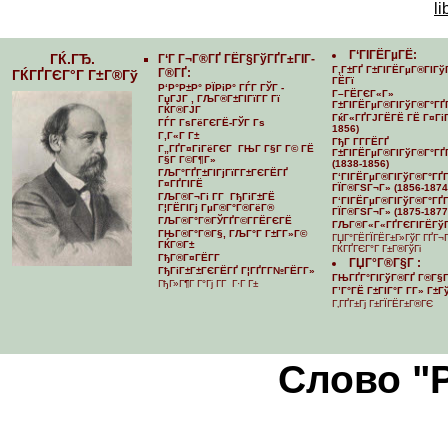
li
Г‘ГІГЁГµГЁ:
ГЌ.ГЂ.
Г‘Г Г¬Г®ГҐ ГЁГ§ГўГҐГ±ГІГ­
Г‚Г±ГҐ Г±ГІГЁГµГ®ГІГў
Г®ГҐ:
ГЌГҐГЄГ°Г Г±Г®Гў
ГЁГї
Р‘Р°Р±Р° РЇРіР° ГЃГ ГЎГ -
Г–ГЁГЄГ«Г»
ГџГЈГ , ГЉГ®Г±ГІГїГ­Г Гї
Г±ГІГЁГµГ®ГІГўГ®Г°ГҐ
ГЌГ®ГЈГ
ГќГ«ГҐГЈГЁГЁ ГЁ Г¤ГіГ
ГЃГ ГѕГёГЄГЁ-ГЎГ Гѕ
1856)
Г‚Г«Г Г±
ГђГ Г­Г­ГЁГҐ
Г„ГҐГ¤ГіГёГЄГ ГЊГ Г§Г Г© ГЁ
Г±ГІГЁГµГ®ГІГўГ®Г°ГҐГ
Г§Г Г©Г¶Г»
(1838-1856)
ГЉГ°ГҐГ±ГІГјГїГ­Г±ГЄГЁГҐ
Г‘ГІГЁГµГ®ГІГўГ®Г°ГҐГ­
Г¤ГҐГІГЁ
ГЇГ®ГЅГ¬Г» (1856-1874
ГЉГ®Г¬Гі Г­Г ГђГіГ±ГЁ
Г‘ГІГЁГµГ®ГІГўГ®Г°ГҐГ­
Г¦ГЁГІГј ГµГ®Г°Г®ГёГ®
ГЇГ®ГЅГ¬Г» (1875-1877
ГЉГ®Г°Г®ГЎГҐГ©Г­ГЁГЄГЁ
ГЉГ®Г«Г«ГҐГЄГІГЁГўГ
ГЊГ®Г°Г®Г§, ГЉГ°Г Г±Г­Г»Г©
ГЏГ°ГЁГЇГЁГ±Г»ГўГ ГҐГ¬
ГЌГ®Г±
ГЌГҐГЄГ°Г Г±Г®ГўГі
ГђГ®Г¤ГЁГ­Г
ГЏГ°Г®Г§Г :
ГђГіГ±Г±ГЄГЁГҐ Г¦ГҐГ­Г№ГЁГ­Г»
ГЊГҐГ°ГІГўГ®ГҐ Г®Г§Г
ГђГ»Г¶Г Г°Гј Г­Г Г·Г Г±
Г’Г°ГЁ Г±ГІГ°Г Г­Г» Г±
Г‚ГҐГ±Гј Г±ГЇГЁГ±Г®ГЄ
Cлово "