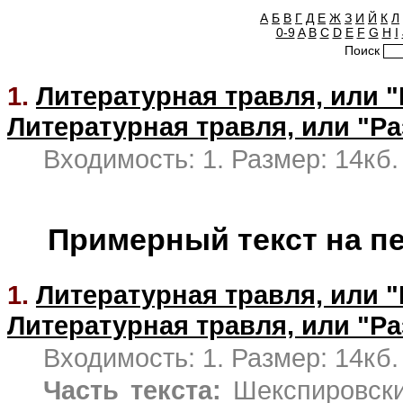
А
Б
В
Г
Д
Е
Ж
З
И
Й
К
Л
0-9
A
B
C
D
E
F
G
H
I
Поиск
1.
Литературная травля, или "
Литературная травля, или "
Входимость: 1. Размер: 14кб.
Примерный текст на п
1.
Литературная травля, или "
Литературная травля, или "
Входимость: 1. Размер: 14кб.
Часть текста:
Шекспировски