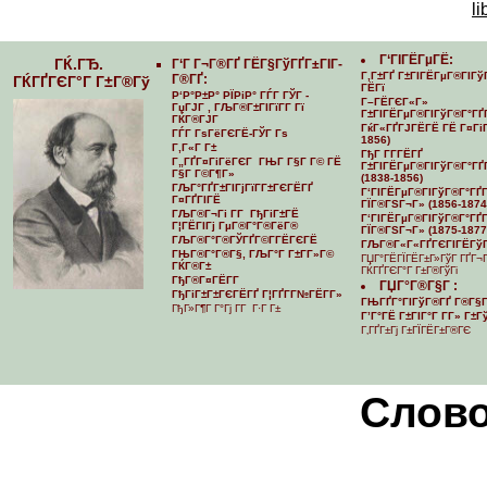
li
Г‘ГІГЁГµГЁ:
ГЌ.ГЂ.
Г‘Г Г¬Г®ГҐ ГЁГ§ГўГҐГ±ГІГ­
Г‚Г±ГҐ Г±ГІГЁГµГ®ГІГў
Г®ГҐ:
ГЌГҐГЄГ°Г Г±Г®Гў
ГЁГї
Р‘Р°Р±Р° РЇРіР° ГЃГ ГЎГ -
Г–ГЁГЄГ«Г»
ГџГЈГ , ГЉГ®Г±ГІГїГ­Г Гї
Г±ГІГЁГµГ®ГІГўГ®Г°ГҐ
ГЌГ®ГЈГ
ГќГ«ГҐГЈГЁГЁ ГЁ Г¤ГіГ
ГЃГ ГѕГёГЄГЁ-ГЎГ Гѕ
1856)
Г‚Г«Г Г±
ГђГ Г­Г­ГЁГҐ
Г„ГҐГ¤ГіГёГЄГ ГЊГ Г§Г Г© ГЁ
Г±ГІГЁГµГ®ГІГўГ®Г°ГҐГ
Г§Г Г©Г¶Г»
(1838-1856)
ГЉГ°ГҐГ±ГІГјГїГ­Г±ГЄГЁГҐ
Г‘ГІГЁГµГ®ГІГўГ®Г°ГҐГ­
Г¤ГҐГІГЁ
ГЇГ®ГЅГ¬Г» (1856-1874
ГЉГ®Г¬Гі Г­Г ГђГіГ±ГЁ
Г‘ГІГЁГµГ®ГІГўГ®Г°ГҐГ­
Г¦ГЁГІГј ГµГ®Г°Г®ГёГ®
ГЇГ®ГЅГ¬Г» (1875-1877
ГЉГ®Г°Г®ГЎГҐГ©Г­ГЁГЄГЁ
ГЉГ®Г«Г«ГҐГЄГІГЁГўГ
ГЊГ®Г°Г®Г§, ГЉГ°Г Г±Г­Г»Г©
ГЏГ°ГЁГЇГЁГ±Г»ГўГ ГҐГ¬
ГЌГ®Г±
ГЌГҐГЄГ°Г Г±Г®ГўГі
ГђГ®Г¤ГЁГ­Г
ГЏГ°Г®Г§Г :
ГђГіГ±Г±ГЄГЁГҐ Г¦ГҐГ­Г№ГЁГ­Г»
ГЊГҐГ°ГІГўГ®ГҐ Г®Г§Г
ГђГ»Г¶Г Г°Гј Г­Г Г·Г Г±
Г’Г°ГЁ Г±ГІГ°Г Г­Г» Г±
Г‚ГҐГ±Гј Г±ГЇГЁГ±Г®ГЄ
Cлово