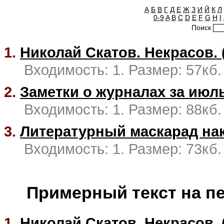
А
Б
В
Г
Д
Е
Ж
З
И
Й
К
Л
0-9
A
B
C
D
E
F
G
H
I
Поиск
1.
Николай Скатов. Некрасов. (
Входимость: 1. Размер: 57кб.
2.
Заметки о журналах за июль
Входимость: 1. Размер: 88кб.
3.
Литературный маскарад нак
Входимость: 1. Размер: 73кб.
Примерный текст на п
1.
Николай Скатов. Некрасов. (