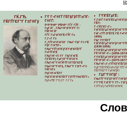
li
Г‘ГІГЁГµГЁ:
ГЌ.ГЂ.
Г‘Г Г¬Г®ГҐ ГЁГ§ГўГҐГ±ГІГ­
Г‚Г±ГҐ Г±ГІГЁГµГ®ГІГў
Г®ГҐ:
ГЌГҐГЄГ°Г Г±Г®Гў
ГЁГї
Р‘Р°Р±Р° РЇРіР° ГЃГ ГЎГ -
Г–ГЁГЄГ«Г»
ГџГЈГ , ГЉГ®Г±ГІГїГ­Г Гї
Г±ГІГЁГµГ®ГІГўГ®Г°ГҐ
ГЌГ®ГЈГ
ГќГ«ГҐГЈГЁГЁ ГЁ Г¤ГіГ
ГЃГ ГѕГёГЄГЁ-ГЎГ Гѕ
1856)
Г‚Г«Г Г±
ГђГ Г­Г­ГЁГҐ
Г„ГҐГ¤ГіГёГЄГ ГЊГ Г§Г Г© ГЁ
Г±ГІГЁГµГ®ГІГўГ®Г°ГҐГ
Г§Г Г©Г¶Г»
(1838-1856)
ГЉГ°ГҐГ±ГІГјГїГ­Г±ГЄГЁГҐ
Г‘ГІГЁГµГ®ГІГўГ®Г°ГҐГ­
Г¤ГҐГІГЁ
ГЇГ®ГЅГ¬Г» (1856-1874
ГЉГ®Г¬Гі Г­Г ГђГіГ±ГЁ
Г‘ГІГЁГµГ®ГІГўГ®Г°ГҐГ­
Г¦ГЁГІГј ГµГ®Г°Г®ГёГ®
ГЇГ®ГЅГ¬Г» (1875-1877
ГЉГ®Г°Г®ГЎГҐГ©Г­ГЁГЄГЁ
ГЉГ®Г«Г«ГҐГЄГІГЁГўГ
ГЊГ®Г°Г®Г§, ГЉГ°Г Г±Г­Г»Г©
ГЏГ°ГЁГЇГЁГ±Г»ГўГ ГҐГ¬
ГЌГ®Г±
ГЌГҐГЄГ°Г Г±Г®ГўГі
ГђГ®Г¤ГЁГ­Г
ГЏГ°Г®Г§Г :
ГђГіГ±Г±ГЄГЁГҐ Г¦ГҐГ­Г№ГЁГ­Г»
ГЊГҐГ°ГІГўГ®ГҐ Г®Г§Г
ГђГ»Г¶Г Г°Гј Г­Г Г·Г Г±
Г’Г°ГЁ Г±ГІГ°Г Г­Г» Г±
Г‚ГҐГ±Гј Г±ГЇГЁГ±Г®ГЄ
Cлов