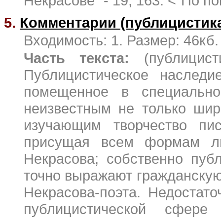
Некрасове" - 19, 163. <"По пов
5.
Комментарии (публицистик
Входимость: 1. Размер: 46кб.
Часть текста:
(публицис
Публицистическое наследи
помещенное в специально
неизвестным не только шир
изучающим творчество пис
присущая всем формам ли
Некрасова; собственно пуб
точно выражают гражданскую
Некрасова-поэта. Недостат
публицистической сфере