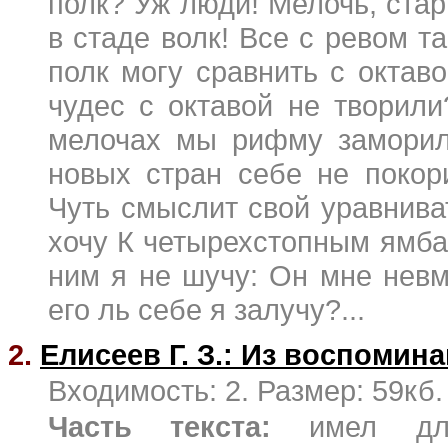
полк? Уж люди! Мелочь, стари
в стаде волк! Все с ревом т
полк могу сравнить с октав
чудес с октавой не творил
мелочах мы рифму заморил
новых стран себе не покор
Чуть смыслит свой уравниват
хочу К четырехстопным ямбам,
ним я не шучу: Он мне невм
его ль себе я залучу?...
2.
Елисеев Г. З.: Из воспомин
Входимость: 2. Размер: 59кб.
Часть текста:
имел для 