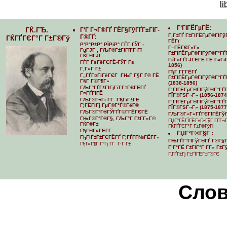
li
Г‘ГІГЁГµГЁ:
ГЌ.ГЂ.
Г‘Г Г¬Г®ГҐ ГЁГ§ГўГҐГ±ГІГ­
Г‚Г±ГҐ Г±ГІГЁГµГ®ГІГў
Г®ГҐ:
ГЌГҐГЄГ°Г Г±Г®Гў
ГЁГї
Р‘Р°Р±Р° РЇРіР° ГЃГ ГЎГ -
Г–ГЁГЄГ«Г»
ГџГЈГ , ГЉГ®Г±ГІГїГ­Г Гї
Г±ГІГЁГµГ®ГІГўГ®Г°ГҐ
ГЌГ®ГЈГ
ГќГ«ГҐГЈГЁГЁ ГЁ Г¤ГіГ
ГЃГ ГѕГёГЄГЁ-ГЎГ Гѕ
1856)
Г‚Г«Г Г±
ГђГ Г­Г­ГЁГҐ
Г„ГҐГ¤ГіГёГЄГ ГЊГ Г§Г Г© ГЁ
Г±ГІГЁГµГ®ГІГўГ®Г°ГҐГ
Г§Г Г©Г¶Г»
(1838-1856)
ГЉГ°ГҐГ±ГІГјГїГ­Г±ГЄГЁГҐ
Г‘ГІГЁГµГ®ГІГўГ®Г°ГҐГ­
Г¤ГҐГІГЁ
ГЇГ®ГЅГ¬Г» (1856-1874
ГЉГ®Г¬Гі Г­Г ГђГіГ±ГЁ
Г‘ГІГЁГµГ®ГІГўГ®Г°ГҐГ­
Г¦ГЁГІГј ГµГ®Г°Г®ГёГ®
ГЇГ®ГЅГ¬Г» (1875-1877
ГЉГ®Г°Г®ГЎГҐГ©Г­ГЁГЄГЁ
ГЉГ®Г«Г«ГҐГЄГІГЁГўГ
ГЊГ®Г°Г®Г§, ГЉГ°Г Г±Г­Г»Г©
ГЏГ°ГЁГЇГЁГ±Г»ГўГ ГҐГ¬
ГЌГ®Г±
ГЌГҐГЄГ°Г Г±Г®ГўГі
ГђГ®Г¤ГЁГ­Г
ГЏГ°Г®Г§Г :
ГђГіГ±Г±ГЄГЁГҐ Г¦ГҐГ­Г№ГЁГ­Г»
ГЊГҐГ°ГІГўГ®ГҐ Г®Г§Г
ГђГ»Г¶Г Г°Гј Г­Г Г·Г Г±
Г’Г°ГЁ Г±ГІГ°Г Г­Г» Г±
Г‚ГҐГ±Гј Г±ГЇГЁГ±Г®ГЄ
Cлов