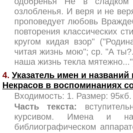
одобренья Не в сладком
озлобленья. И веря и не вер
проповедует любовь Вражде
повторения классических ст
кругом кидая взор" ("Роди
читая жизнь мою"; ср. "А ты?.
наша жизнь текла мятежно...")
4.
Указатель имен и названий 
Некрасов в воспоминаниях с
Входимость: 1. Размер: 95кб.
Часть текста:
вступитель
курсивом. Имена и на
библиографическом аппарате