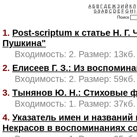
А
Б
В
Г
Д
Е
Ж
З
И
Й
К
Л
0-9
A
B
C
D
E
F
G
H
I
Поиск
1.
Post-scriptum к статье Н. 
Пушкина"
Входимость: 2. Размер: 13кб.
2.
Елисеев Г. З.: Из воспомин
Входимость: 2. Размер: 59кб.
3.
Тынянов Ю. Н.: Стиховые 
Входимость: 1. Размер: 37кб.
4.
Указатель имен и названий 
Некрасов в воспоминаниях с