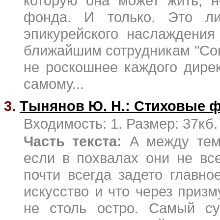
которую она может жить, н
фонда. И только. Это ли
эпикурейского наслаждения
ближайшим сотрудникам "Сов
не роскошнее каждого дире
самому...
3.
Тынянов Ю. Н.: Стиховые 
Входимость: 1. Размер: 37кб.
Часть текста:
А между тем 
если в похвалах они не вс
почти всегда задето главн
искусство и что через приз
не столь остро. Самый су