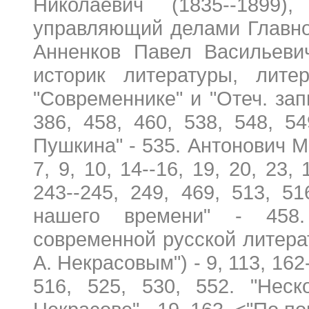
Николаевич (1835--1899),
управляющий делами Главног
Анненков Павел Васильевич
историк литературы, лите
"Современнике" и "Отеч. запис
386, 458, 460, 538, 548, 
Пушкина" - 535. Антонович Ма
7, 9, 10, 14--16, 19, 20, 23,
243--245, 249, 469, 513, 51
нашего времени" - 458.
современной русской литера
А. Некрасовым") - 9, 113, 162-
516, 525, 530, 552. "Нес